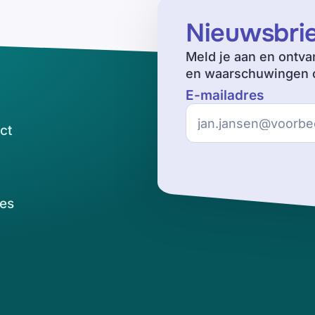
Nieuwsbri
Meld je aan en ontva
en waarschuwingen o
E-mailadres
ct
es