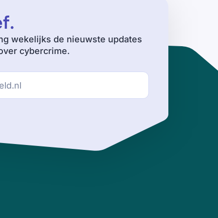
ef
.
ng wekelijks de nieuwste updates
ver cybercrime.