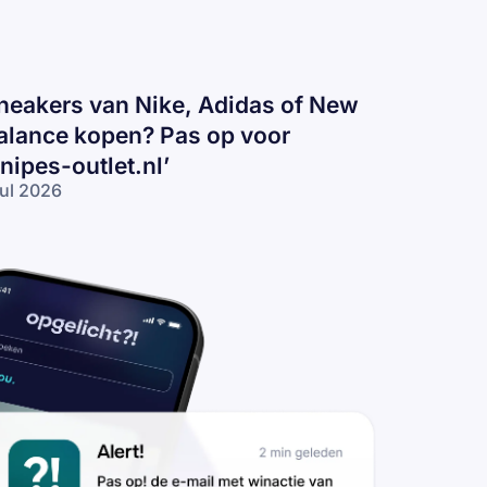
neakers van Nike, Adidas of New
alance kopen? Pas op voor
snipes-outlet.nl’
jul 2026
eakers
n
ke,
idas
 New
lance
pen?
s op
or
nipes-
tlet.nl’