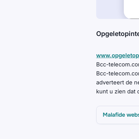
Opgeletopint
www.opgeletopi
Bcc-telecom.com
Bcc-telecom.com
adverteert de n
kunt u zien dat 
Malafide web