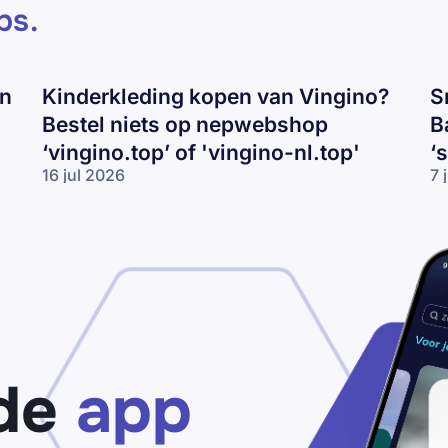
ps
.
en
Kinderkleding kopen van Vingino?
S
Bestel niets op nepwebshop
B
‘vingino.top’ of 'vingino-nl.top'
‘
16 jul 2026
7 
Kinderkleding
Sn
kopen van
va
Vingino?
Ni
Bestel niets
Ad
op
of
nepwebshop
Ba
‘vingino.top’
ko
of 'vingino-
Pa
nl.top'
vo
‘s
de
app
ou