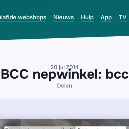
lafide webshops
Nieuws
Hulp
App
TV
20 jul 2014
 BCC nepwinkel: bcc
Delen