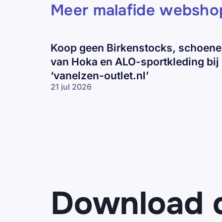
Meer malafide websho
Koop geen Birkenstocks, schoen
van Hoka en ALO-sportkleding bij
‘vanelzen-outlet.nl’
21 jul 2026
Koop geen
Birkenstocks,
schoenen
van Hoka en
ALO-
sportkleding
bij ‘vanelzen-
outlet.nl’
Download 