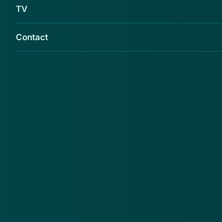
TV
Contact
Opgeletopinternet.nl waarschuwt voor de
webshop Viking-sale.com.
Opgeletopinternet.nl
adviseert consumenten geen
aankopen te doen bij deze webshop. Reden hiervoor
is onder meer dat er gebruik gemaakt wordt van
gehackte accounts. Daarnaast zijn de aangeboden
artikelen te goedkoop.
Malafide webshops