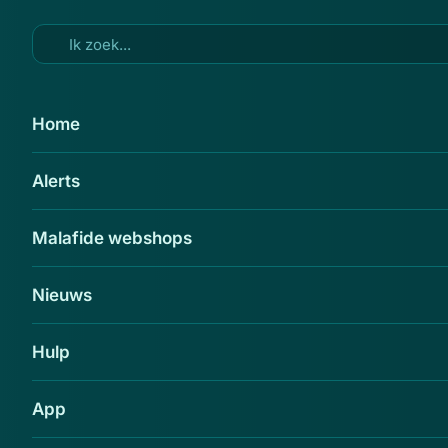
Ga naar hoofdinhoud
21 jul 2015
Home
'Viking-sale.com adverteert op
Alerts
gehackte accounts'
Delen
Malafide webshops
Nieuws
Hulp
App