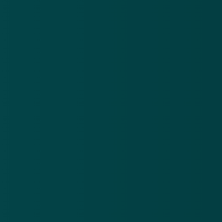
Nieuwsbrief
.
Meld je aan en ontvang wekelijks de nieuwste
updates en waarschuwingen over cybercrime.
E-mailadres
Over
Contact
Privacy statement
App