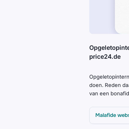
Opgeletopint
price24.de
Opgeletopinter
doen. Reden daa
van een bonafide
Malafide web