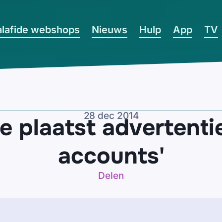
lafide webshops
Nieuws
Hulp
App
TV
28 dec 2014
e plaatst advertent
accounts'
Delen