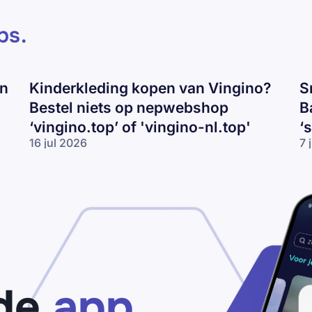
ps
.
en
Kinderkleding kopen van Vingino?
S
Bestel niets op nepwebshop
B
‘vingino.top’ of 'vingino-nl.top'
‘
16 jul 2026
7 
Kinderkleding
Sn
kopen van
va
Vingino?
Ni
Bestel niets
Ad
op
of
nepwebshop
Ba
‘vingino.top’
ko
of 'vingino-
Pa
nl.top'
vo
‘s
de
app
ou