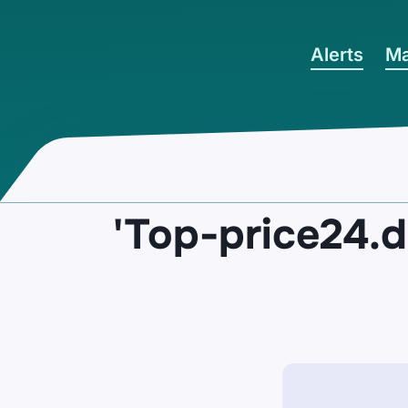
Ga naar hoofdinhoud
Alerts
Ma
'Top-price24.d