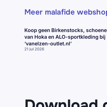
Meer malafide websho
Koop geen Birkenstocks, schoen
van Hoka en ALO-sportkleding bij
‘vanelzen-outlet.nl’
21 jul 2026
Koop geen
Birkenstocks,
schoenen
van Hoka en
ALO-
sportkleding
bij ‘vanelzen-
outlet.nl’
Download 