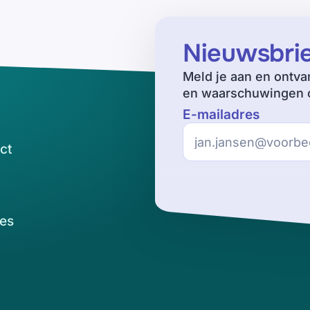
Nieuwsbri
Meld je aan en ontva
en waarschuwingen o
E-mailadres
ct
es