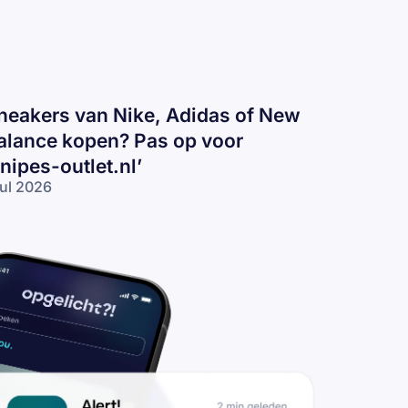
neakers van Nike, Adidas of New
alance kopen? Pas op voor
snipes-outlet.nl’
jul 2026
eakers
n
ke,
idas
 New
lance
pen?
s op
or
nipes-
tlet.nl’