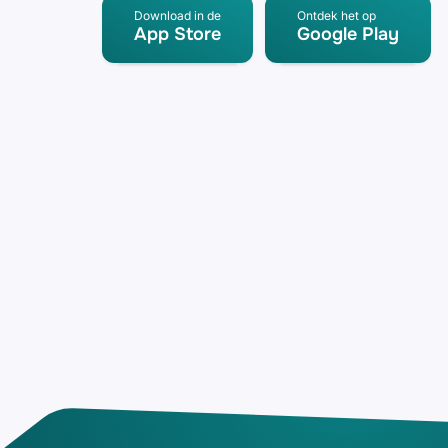
Download in de
Ontdek het op
App Store
Google Play