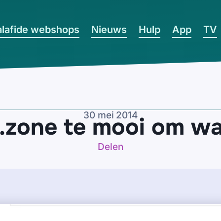
lafide webshops
Nieuws
Hulp
App
TV
30 mei 2014
.zone te mooi om waa
Delen