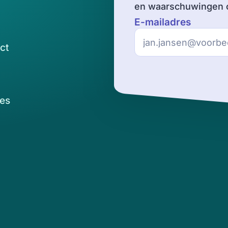
en waarschuwingen o
E-mailadres
ct
es