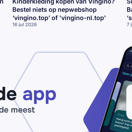
en
Kinderkleding kopen van Vingino?
S
Bestel niets op nepwebshop
B
‘vingino.top’ of 'vingino-nl.top'
‘
16 jul 2026
7 
Kinderkleding
Sn
kopen van
va
Vingino?
Ni
Bestel niets
Ad
op
of
nepwebshop
Ba
‘vingino.top’
ko
of 'vingino-
Pa
nl.top'
vo
‘s
de
app
ou
 de meest