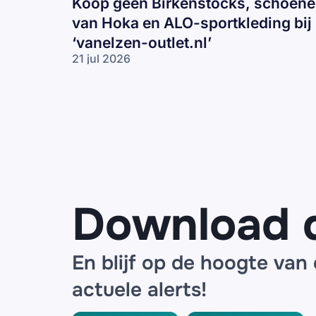
Koop geen Birkenstocks, schoen
van Hoka en ALO-sportkleding bij
‘vanelzen-outlet.nl’
21 jul 2026
Koop geen
Birkenstocks,
schoenen
van Hoka en
ALO-
sportkleding
bij ‘vanelzen-
outlet.nl’
Download 
En blijf op de hoogte van
actuele alerts!