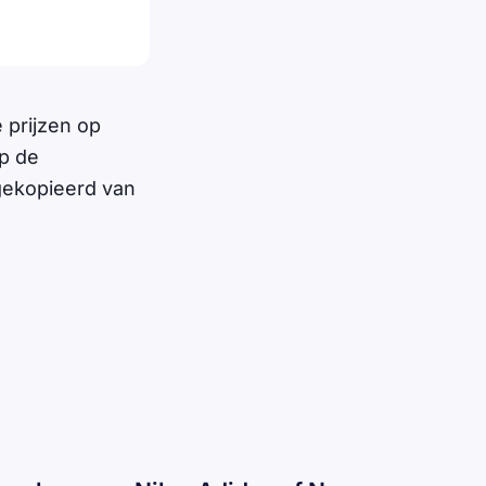
prijzen op
op de
 gekopieerd van