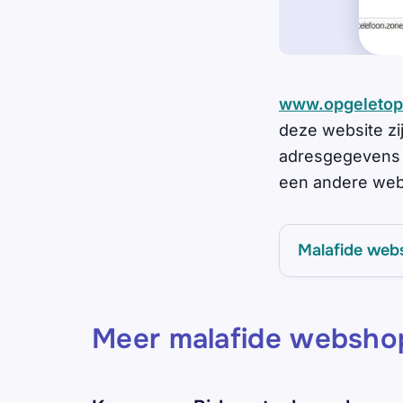
www.opgeletopi
deze website zi
adresgegevens v
een andere web
Malafide web
Meer malafide websho