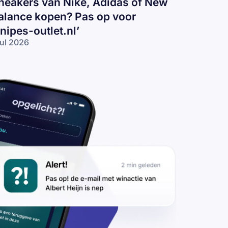
neakers van Nike, Adidas of New
alance kopen? Pas op voor
snipes-outlet.nl’
jul 2026
eakers
n
ke,
idas
 New
lance
pen?
s op
or
nipes-
tlet.nl’