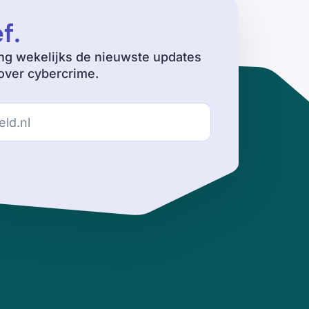
ef
.
ng wekelijks de nieuwste updates
ver cybercrime.