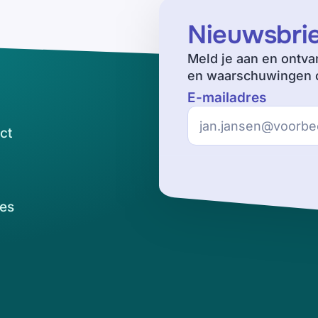
Nieuwsbri
Meld je aan en ontva
en waarschuwingen o
E-mailadres
ct
es