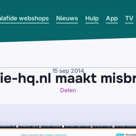
lafide webshops
Nieuws
Hulp
App
TV
15 sep 2014
ie-hq.nl maakt misb
Delen