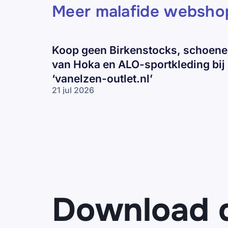
Meer malafide websho
Koop geen Birkenstocks, schoen
van Hoka en ALO-sportkleding bij
‘vanelzen-outlet.nl’
21 jul 2026
Koop geen
Birkenstocks,
schoenen
van Hoka en
ALO-
sportkleding
bij ‘vanelzen-
outlet.nl’
Download 