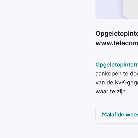
Opgeletopint
www.telecomb
Opgeletopintern
aankopen te do
van de KvK-gege
waar te zijn.
Malafide web