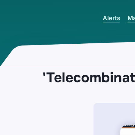
Ga naar hoofdinhoud
Alerts
Ma
'Telecombinat