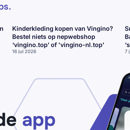
ps
.
en
Kinderkleding kopen van Vingino?
S
Bestel niets op nepwebshop
B
‘vingino.top’ of 'vingino-nl.top'
‘
16 jul 2026
7 
Kinderkleding
Sn
kopen van
va
Vingino?
Ni
Bestel niets
Ad
op
of
nepwebshop
Ba
‘vingino.top’
ko
of 'vingino-
Pa
nl.top'
vo
‘s
de
app
ou