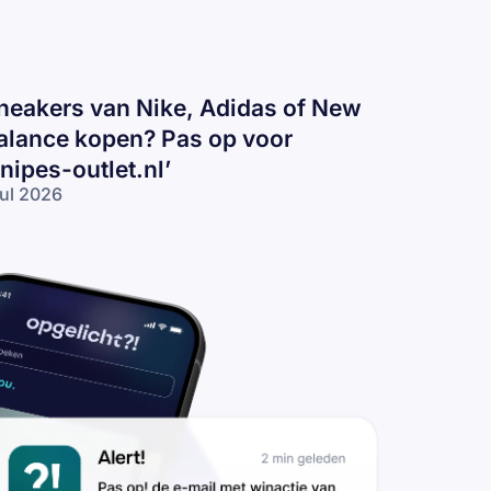
neakers van Nike, Adidas of New
alance kopen? Pas op voor
snipes-outlet.nl’
jul 2026
eakers
n
ke,
idas
 New
lance
pen?
s op
or
nipes-
tlet.nl’