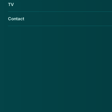
TV
Contact
Thuiswinkel.org waarschuwt voor sw-
electro.nl
De consument wordt geadviseerd bij deze webshop
niet vooruit te betalen. Reden daarvoor is dat sw-
electro.nl ten onrechte het logo en certificaat voert
van Thuiswinkel.org
Malafide webshops
keurmerk