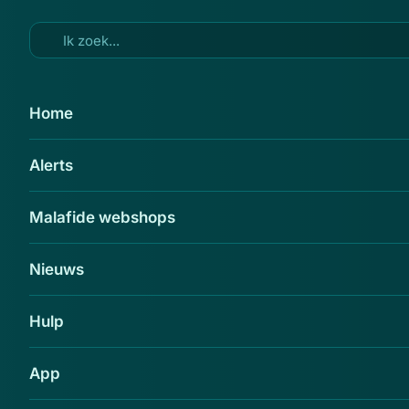
Ga naar hoofdinhoud
19 apr 2014
Home
'Sw-electro.nl misbruikt
Alerts
keurmerk'
Delen
Malafide webshops
Nieuws
Hulp
App