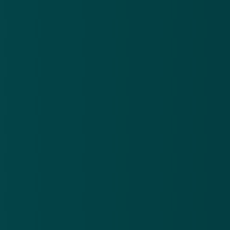
Nieuwsbrief
.
Meld je aan en ontvang wekelijks de nieuwste
updates en waarschuwingen over cybercrime.
E-mailadres
Over
Contact
Privacy statement
App
Algemene voorwaarden