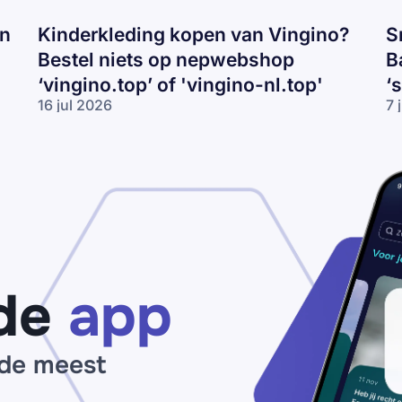
en
Kinderkleding kopen van Vingino?
S
Bestel niets op nepwebshop
B
‘vingino.top’ of 'vingino-nl.top'
‘
16 jul 2026
7 
Kinderkleding
Sn
kopen van
va
Vingino?
Ni
Bestel niets
Ad
op
of
nepwebshop
Ba
‘vingino.top’
ko
of 'vingino-
Pa
nl.top'
vo
‘s
de
app
ou
 de meest