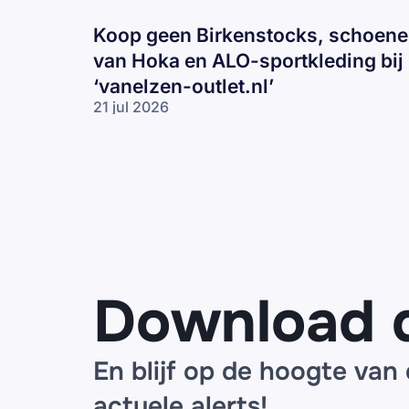
Koop geen Birkenstocks, schoen
van Hoka en ALO-sportkleding bij
‘vanelzen-outlet.nl’
21 jul 2026
Koop geen
Birkenstocks,
schoenen
van Hoka en
ALO-
sportkleding
bij ‘vanelzen-
outlet.nl’
Download 
En blijf op de hoogte van
actuele alerts!