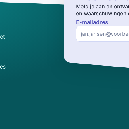
Meld je aan en ontva
en waarschuwingen o
E-mailadres
ct
es