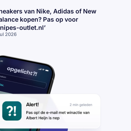
neakers van Nike, Adidas of New
alance kopen? Pas op voor
snipes-outlet.nl’
jul 2026
eakers
n
ke,
idas
 New
lance
pen?
s op
or
nipes-
tlet.nl’