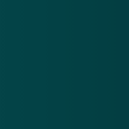
Nieuwsbrief
.
Meld je aan en ontvang wekelijks de nieuwste
updates en waarschuwingen over cybercrime.
E-mailadres
Over
Contact
Privacy statement