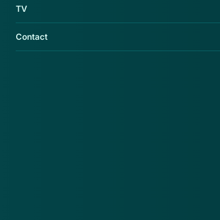
TV
Contact
Opgeletopinternet.nl waarschuwt voor de
webshop prenatal-deals.nl.
Opgeletopinternet.nl
adviseert de consument bij
www.prenatal-deals.nl geen aankopen te doen.
Reden daarvoor is onder meer dat de webshop
misbruik maakt van de KvK-gegevens van een
bonafide bedrijf.