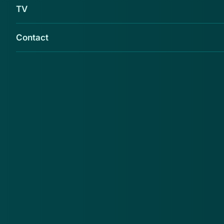
TV
Contact
Opgeletopinternet.nl waarschuwt voor de
webshop www.outlet-prenatal.com.
Opgeletopinternet.nl
adviseert de consument bij
deze webshop geen aankopen te doen. Reden
daarvoor is onder meer dat de webshop misbruik
maakt van de KvK gegevens van Prenatal, een
bonafide bedrijf.