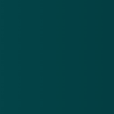
Nieuwsbrief
.
Meld je aan en ontvang wekelijks de nieuwste
updates en waarschuwingen over cybercrime.
E-mailadres
Over
Contact
Privacy statement