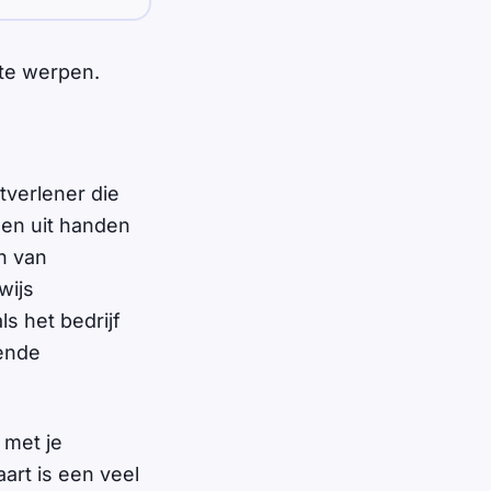
 te werpen.
tverlener die
gen uit handen
n van
wijs
s het bedrijf
kende
 met je
art is een veel