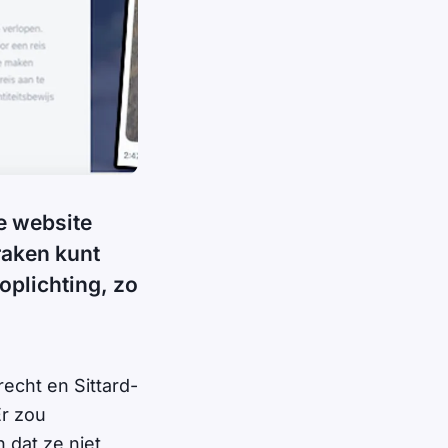
e website
raken kunt
oplichting, zo
echt en Sittard-
Er zou
 dat ze niet