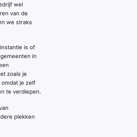
edrijf wel
eren van de
en we straks
nstantie is of
 gemeenten in
 een
et zoals je
omdat je zelf
en te verdiepen.
 van
rdere plekken