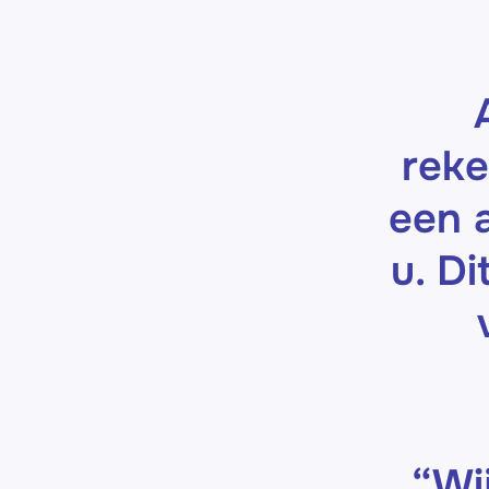
reke
een 
u. Di
“Wi