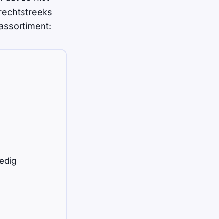
rechtstreeks
assortiment:
ledig