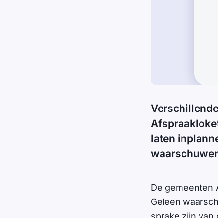
Verschillend
Afspraakloket
laten inplann
waarschuwen 
De gemeenten Al
Geleen waarschu
sprake zijn van