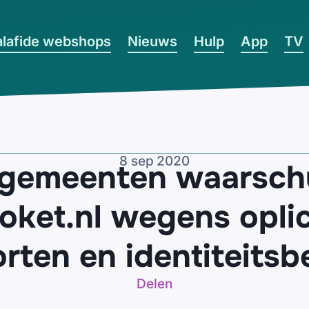
lafide webshops
Nieuws
Hulp
App
TV
8 sep 2020
 gemeenten waarsch
oket.nl wegens opli
rten en identiteitsb
Delen