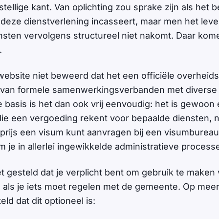
tellige kant. Van oplichting zou sprake zijn als het b
 deze dienstverlening incasseert, maar men het lev
nsten vervolgens structureel niet nakomt. Daar kom
.
ebsite niet beweerd dat het een officiële overheidsi
is van formele samenwerkingsverbanden met diverse
e basis is het dan ook vrij eenvoudig: het is gewoon
die een vergoeding rekent voor bepaalde diensten, n
rijs een visum kunt aanvragen bij een visumbureau 
 je in allerlei ingewikkelde administratieve process
et gesteld dat je verplicht bent om gebruik te maken
l als je iets moet regelen met de gemeente. Op mee
eld dat dit optioneel is: