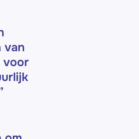
n
n van
 voor
urlijk
”
n om