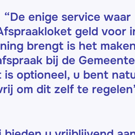
“De enige service waar
Afspraakloket geld voor i
ning brengt is het make
afspraak bij de Gemeente
t is optioneel, u bent natu
vrij om dit zelf te regelen
j bieden u vrijblijvend aa