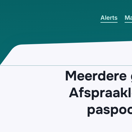
Ga naar hoofdinhoud
Alerts
Ma
Meerdere
Afspraakl
paspoo