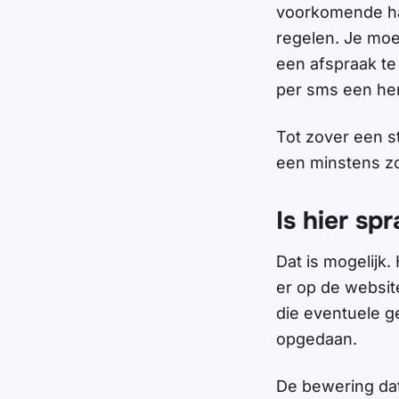
voorkomende han
regelen. Je moe
een afspraak te
per sms een heri
Tot zover een st
een minstens zo
Is hier sp
Dat is mogelijk
er op de websit
die eventuele g
opgedaan.
De bewering dat 