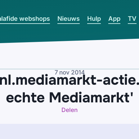
lafide webshops
Nieuws
Hulp
App
TV
7 nov 2014
nl.mediamarkt-actie
echte Mediamarkt'
Delen