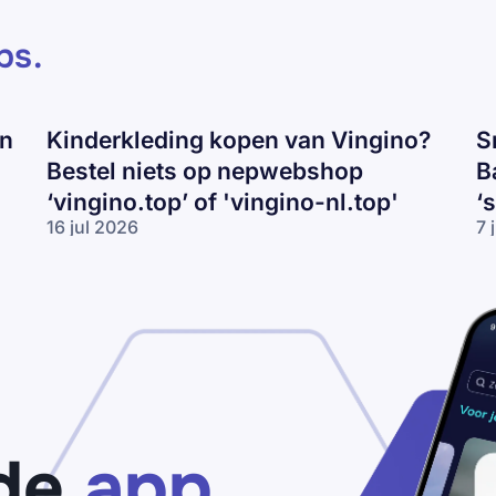
ps
.
en
Kinderkleding kopen van Vingino?
S
Bestel niets op nepwebshop
B
‘vingino.top’ of 'vingino-nl.top'
‘
16 jul 2026
7 
Kinderkleding
Sn
kopen van
va
Vingino?
Ni
Bestel niets
Ad
op
of
nepwebshop
Ba
‘vingino.top’
ko
of 'vingino-
Pa
nl.top'
vo
‘s
de
app
ou