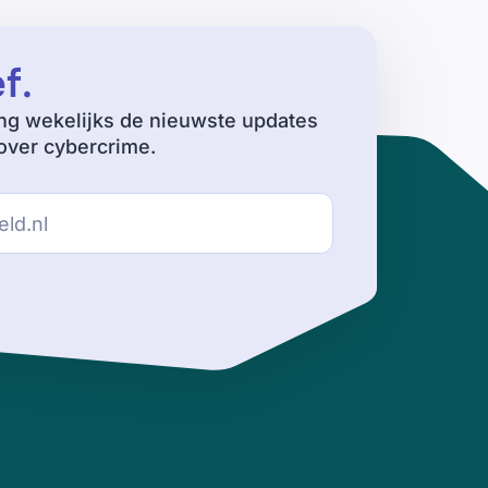
ef
.
ng wekelijks de nieuwste updates
ver cybercrime.