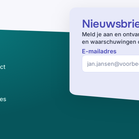
Nieuwsbri
Meld je aan en ontva
en waarschuwingen o
E-mailadres
ct
es