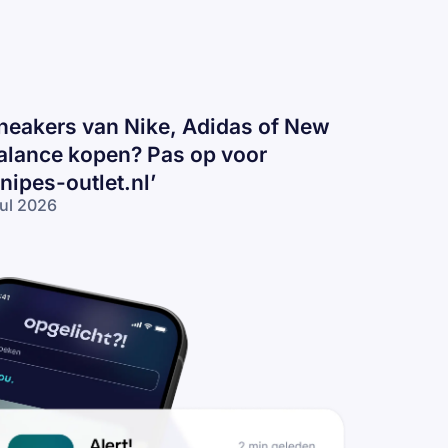
neakers van Nike, Adidas of New
alance kopen? Pas op voor
snipes-outlet.nl’
jul 2026
eakers
n
ke,
idas
 New
lance
pen?
s op
or
nipes-
tlet.nl’