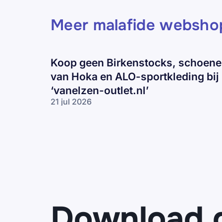
Meer malafide websho
Koop geen Birkenstocks, schoen
van Hoka en ALO-sportkleding bij
‘vanelzen-outlet.nl’
21 jul 2026
Koop geen
Birkenstocks,
schoenen
van Hoka en
ALO-
sportkleding
bij ‘vanelzen-
outlet.nl’
Download 