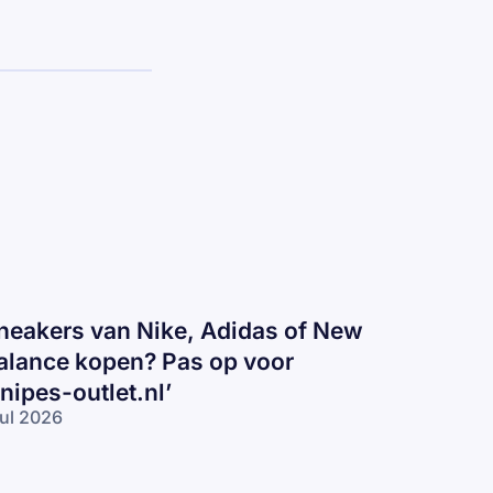
neakers van Nike, Adidas of New
alance kopen? Pas op voor
snipes-outlet.nl’
jul 2026
eakers
n
ke,