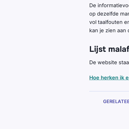
De informatievo
op dezelfde man
vol taalfouten e
kan je zien aan 
Lijst mala
De website staa
Hoe herken ik 
GERELATE