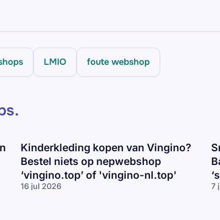
shops
LMIO
foute webshop
ps
.
en
Kinderkleding kopen van Vingino?
S
Bestel niets op nepwebshop
B
‘vingino.top’ of 'vingino-nl.top'
‘
16 jul 2026
7 
Kinderkleding
Sn
kopen van
va
Vingino?
Ni