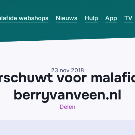
lafide webshops
Nieuws
Hulp
App
TV
23 nov 2018
schuwt voor malafi
berryvanveen.nl
Delen