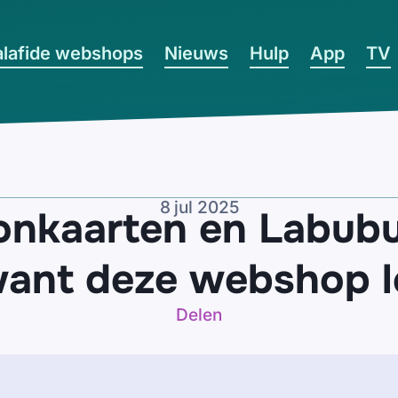
lafide webshops
Nieuws
Hulp
App
TV
8 jul 2025
onkaarten en Labubu
want deze webshop le
Delen