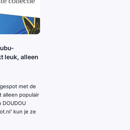
bubu-
 leuk, alleen
 gespot met de
 alleen populair
Van DOUDOU
.nl' kun je ze