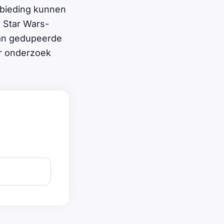
nbieding kunnen
f Star Wars-
 van gedupeerde
er onderzoek