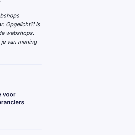
Webshops
. Opgelicht?! is
ide webshops.
n je van mening
e voor
eranciers