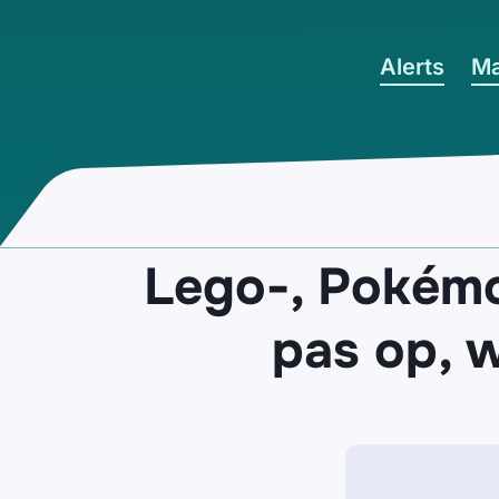
Ga naar hoofdinhoud
Alerts
Ma
Lego-, Pokém
pas op, 