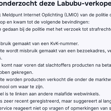
e onderzocht deze Labubu-verkope
k Meldpunt Internet Oplichting (LMIO) van de politie
p en kwam tot de volgende bevindingen:
e gedaan bij de politie met het verzoek tot strafrecht
sbruik gemaakt van een KvK-nummer.
te wordt misbruik gemaakt van een bezoekadres, v
s.
s komt naar voren dat slachtoffers producten na betal
bben gekregen.
te worden producten verkocht die onder de marktwa
 mooi om waar te zijn.
l is te linken aan andere malafide webwinkels.
s zeer recent geregistreerd, maar suggereert al lan
rvice reageert niet op vragen of opmerkingen van s