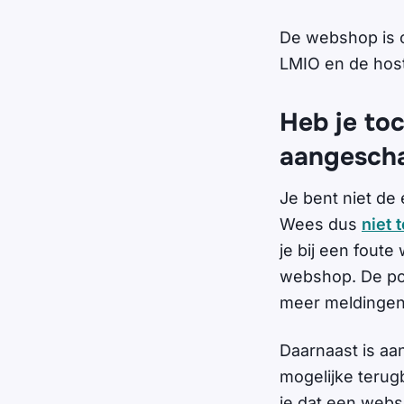
De webshop is
LMIO en de hos
Heb je to
aangescha
Je bent niet de
Wees dus
niet 
je bij een foute
webshop. De pol
meer meldinge
Daarnaast is aa
mogelijke terugb
je dat een websh