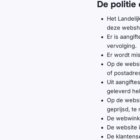
De politi
Het Landelij
deze websho
Er is aangift
vervolging.
Er wordt mi
Op de websi
of postadre
Uit aangifte
geleverd he
Op de websi
geprijsd, te
De webwinke
De website i
De klantense