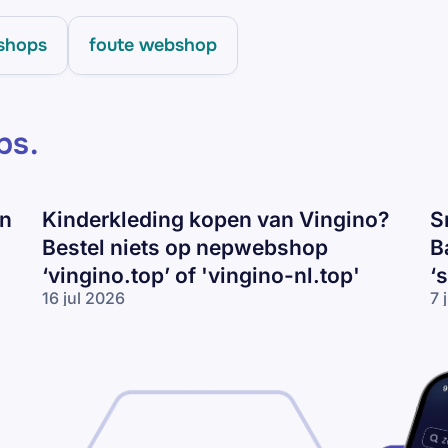
shops
foute webshop
ps
.
en
Kinderkleding kopen van Vingino?
S
Bestel niets op nepwebshop
B
‘vingino.top’ of 'vingino-nl.top'
‘
16 jul 2026
7 
Kinderkleding
Sn
kopen van
va
Vingino?
Ni
Bestel niets
Ad
op
of
nepwebshop
Ba
‘vingino.top’
ko