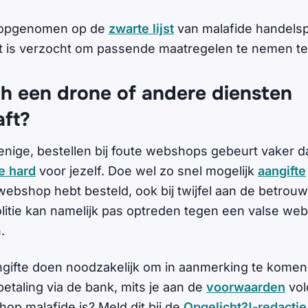
 opgenomen op de
zwarte lijst
van malafide handelsp
t is verzocht om passende maatregelen te nemen te
ch een drone of andere diensten
ft?
 enige, bestellen bij foute webshops gebeurt vaker d
te hard
voor jezelf. Doe wel zo snel mogelijk
aangifte
 webshop hebt besteld, ook bij twijfel aan de betro
itie kan namelijk pas optreden tegen een valse webs
n.
ngifte doen noodzakelijk om in aanmerking te komen
etaling via de bank, mits je aan de
voorwaarden
vol
op malafide is? Meld dit bij de
Opgelicht?!-redactie