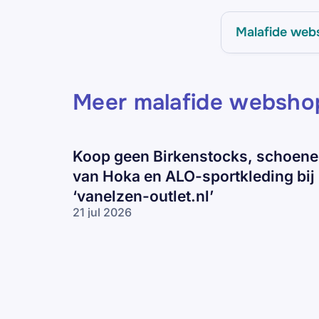
Malafide web
Meer malafide websho
Koop geen Birkenstocks, schoen
van Hoka en ALO-sportkleding bij
‘vanelzen-outlet.nl’
21 jul 2026
Koop geen
Birkenstocks,
schoenen
van Hoka en
ALO-
sportkleding
bij ‘vanelzen-