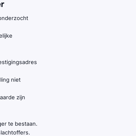
r
 onderzocht
elijke
estigingsadres
ing niet
arde zijn
ger te bestaan.
lachtoffers.