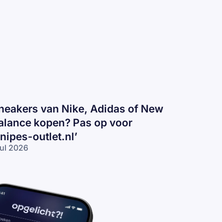
neakers van Nike, Adidas of New
alance kopen? Pas op voor
snipes-outlet.nl’
jul 2026
eakers
n
ke,
idas
 New
lance
pen?