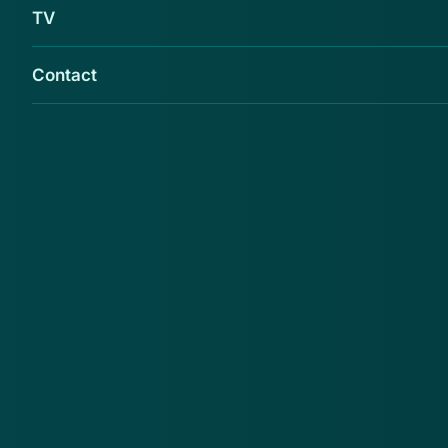
TV
Contact
Opgeletopinternet waarschuwt voor
www.simyo-nederland.com.
Opgeletopinternet.nl
adviseert bij deze webshop
geen aankopen te doen. Reden hiervoor is onder
meer dat er misbruik wordt gemaakt van het logo van
Simyo. Ook adverteert deze webshop op gehackte
2dehands.be accounts.
De enige juiste website van Simyo is:
www.simyo.nl