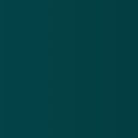
Nieuwsbrief
.
Meld je aan en ontvang wekelijks de nieuwste
updates en waarschuwingen over cybercrime.
E-mailadres
Over
Contact
Privacy statement