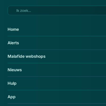
Ga naar hoofdinhoud
20 feb 2016
Home
'Koop niks bij simyo-
Alerts
nederland.com'
Delen
Malafide webshops
Nieuws
Hulp
App