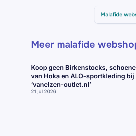
Malafide web
Meer malafide websho
Koop geen Birkenstocks, schoen
van Hoka en ALO-sportkleding bij
‘vanelzen-outlet.nl’
21 jul 2026
Koop geen
Birkenstocks,
schoenen
van Hoka en
ALO-
sportkleding
bij ‘vanelzen-