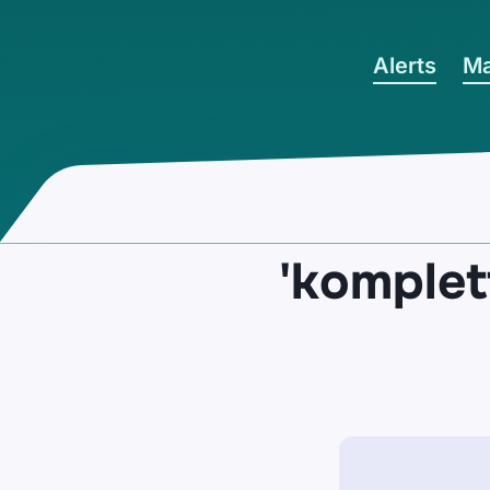
Ga naar hoofdinhoud
Alerts
Ma
'komplet