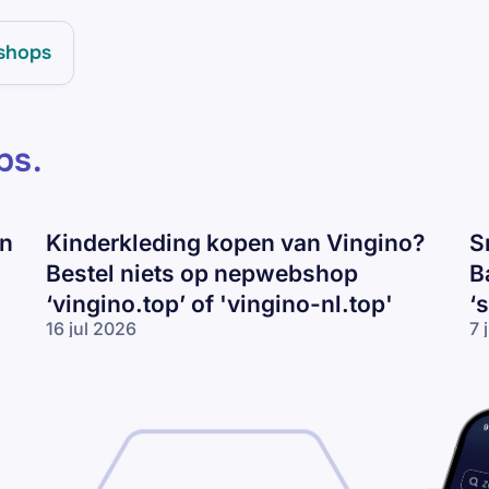
shops
ps
.
en
Kinderkleding kopen van Vingino?
S
Bestel niets op nepwebshop
B
‘vingino.top’ of 'vingino-nl.top'
‘
16 jul 2026
7 
Kinderkleding
Sn
kopen van
va
Vingino?
Ni
Bestel niets
Ad
op
of
nepwebshop
Ba
‘vingino.top’
ko