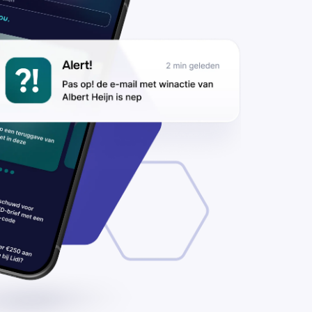
s op
or
nipes-
tlet.nl’