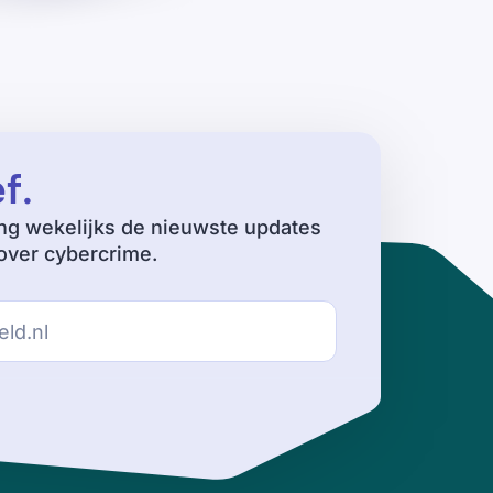
ef
.
ng wekelijks de nieuwste updates
ver cybercrime.