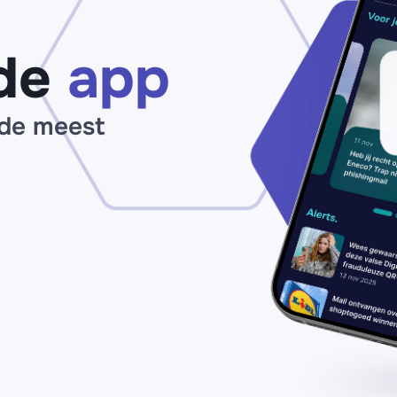
of 'vingino-
Pa
nl.top'
vo
‘s
de
app
ou
 de meest