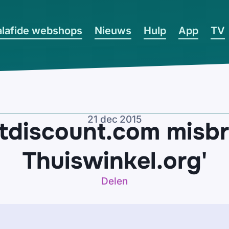
lafide webshops
Nieuws
Hulp
App
TV
21 dec 2015
tdiscount.com misbr
Thuiswinkel.org'
Delen