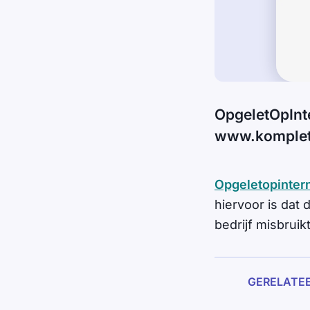
OpgeletOpInt
www.komplet
Opgeletopintern
hiervoor is dat
bedrijf misbruik
GERELATE