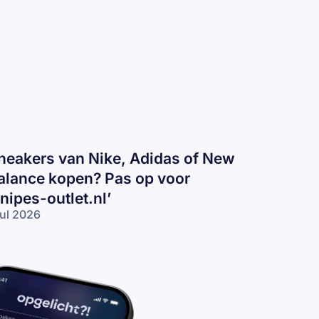
neakers van Nike, Adidas of New
alance kopen? Pas op voor
snipes-outlet.nl’
jul 2026
eakers
n
ke,
idas
 New
lance
pen?