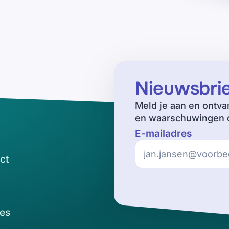
Nieuwsbri
Meld je aan en ontva
en waarschuwingen o
E-mailadres
ct
es