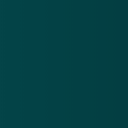
Nieuwsbrief
.
Meld je aan en ontvang wekelijks de nieuwste
updates en waarschuwingen over cybercrime.
E-mailadres
Over
Contact
Privacy statement