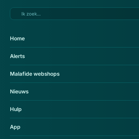
Ga naar hoofdinhoud
8 jun 2015
Home
'Doe geen aankopen bij
Alerts
Outletwereld.com'
Delen
Malafide webshops
Nieuws
Hulp
App