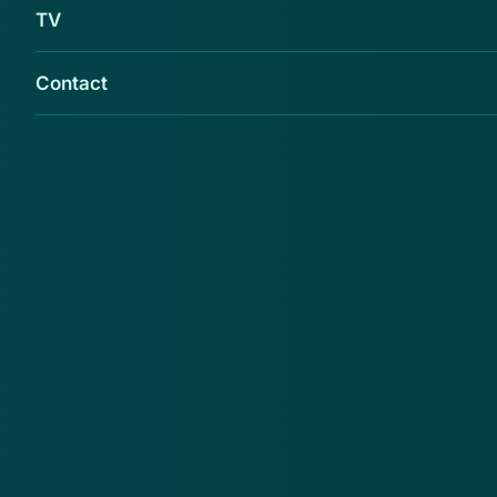
TV
Contact
Opgeletopinternet waarschuwt voor de
webshop Outletwereld.com
Opgeletopinternet.nl
adviseert bij deze webshop
geen aankopen te doen. Reden hiervoor is dat de
prijzen veel te laat zijn, een keurmerk misbruikt wordt
en dezelfde layout gebruikt wordt als bij
Outletvoordeelmarkt.nl.
Deze webshop is inmiddels offline gehaald.