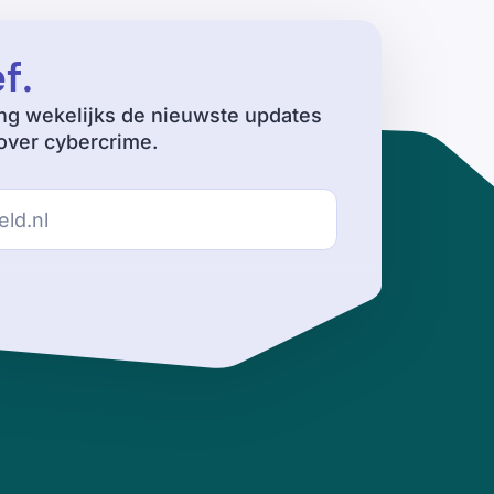
ef
.
ng wekelijks de nieuwste updates
ver cybercrime.