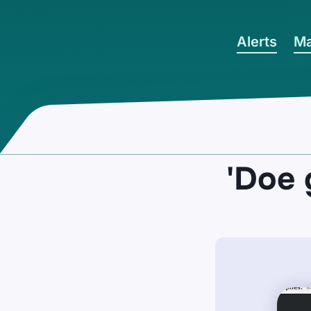
Ga naar hoofdinhoud
Alerts
Ma
'Doe 