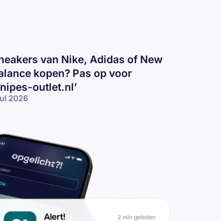
neakers van Nike, Adidas of New
alance kopen? Pas op voor
snipes-outlet.nl’
jul 2026
eakers
n
ke,
idas
 New
lance
pen?
s op
or
nipes-
tlet.nl’