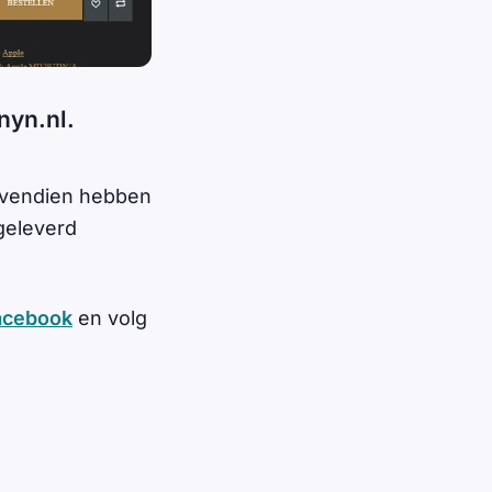
nyn.nl.
ovendien hebben
geleverd
acebook
en volg