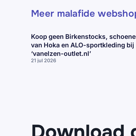
Meer malafide websho
Koop geen Birkenstocks, schoen
van Hoka en ALO-sportkleding bij
‘vanelzen-outlet.nl’
21 jul 2026
Koop geen
Birkenstocks,
schoenen
van Hoka en
ALO-
sportkleding
bij ‘vanelzen-
outlet.nl’
Download 