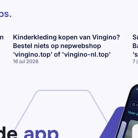
ps
.
en
Kinderkleding kopen van Vingino?
S
Bestel niets op nepwebshop
B
‘vingino.top’ of 'vingino-nl.top'
‘
16 jul 2026
7 
Kinderkleding
Sn
kopen van
va
Vingino?
Ni
Bestel niets
Ad
op
of
nepwebshop
Ba
‘vingino.top’
ko
of 'vingino-
Pa
nl.top'
vo
‘s
de
app
ou