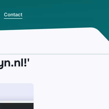
Contact
n.nl!'