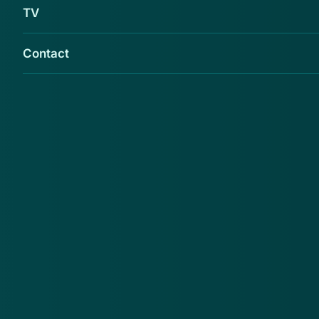
TV
Contact
Thuiswinkel.org waarschuwt voor de webshop
www.bcc-electro.com.
De consument wordt geadviseerd bij deze webshop
niet vooruit te betalen. De webshop hanteert ten
onrechte het logo en/of certificaat van
Thuiswinkel.org
.
Malafide webshops
BCC