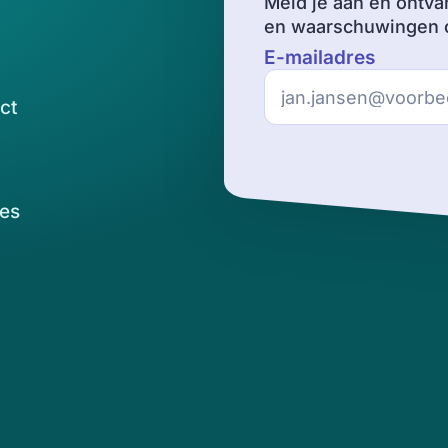
Meld je aan en ontva
en waarschuwingen o
E-mailadres
ct
es