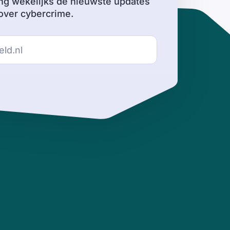
ng wekelijks de nieuwste updates
ver cybercrime.