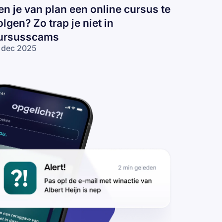
en je van plan een online cursus te
olgen? Zo trap je niet in
ursusscams
 dec 2025
n je van
an een
line
rsus te
lgen? Zo
ap je niet
rsusscams