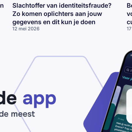
an
Slachtoffer van identiteitsfraude?
B
Zo komen oplichters aan jouw
v
gegevens en dit kun je doen
c
12 mei 2026
17
Slachtoffer van
Be
identiteitsfraude?
pl
Zo komen
on
oplichters aan
cu
jouw gegevens
vo
en dit kun je
tr
doen
in
cu
de
app
 de meest