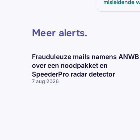
misleidende w
Meer alerts
.
Frauduleuze mails namens ANWB
over een noodpakket en
SpeederPro radar detector
7 aug 2026
Frauduleuze
mails
namens
ANWB over
een
noodpakket
en
SpeederPro
radar