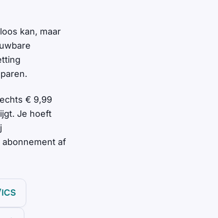
loos kan, maar
rouwbare
tting
sparen.
echts € 9,99
gt. Je hoeft
j
n abonnement af
/ICS