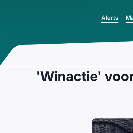
Ga naar hoofdinhoud
Alerts
Ma
'Winactie' vo