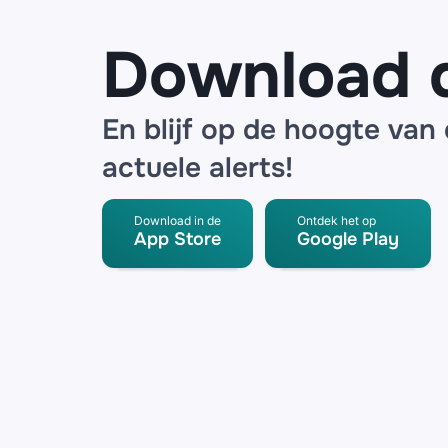
detector
Download 
En blijf op de hoogte van
actuele alerts!
Download in de
Ontdek het op
App Store
Google Play