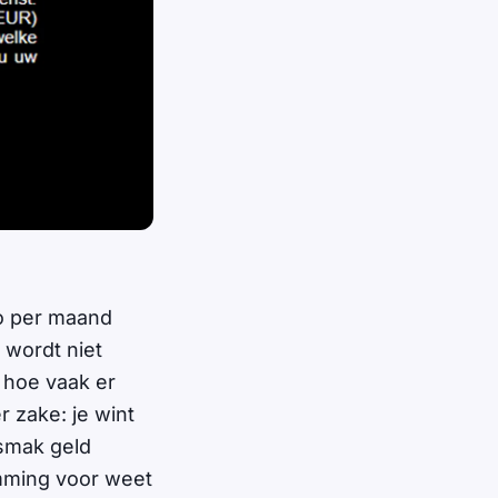
uro per maand
 wordt niet
 hoe vaak er
r zake: je wint
 smak geld
emming voor weet