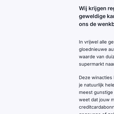
Wij krijgen r
geweldige ka
ons de wenkb
In vrijwel alle 
gloednieuwe aut
waarde van duiz
supermarkt naa
Deze winacties 
je natuurlijk hel
meest gunstige 
weet dat jouw ma
creditcardabonn