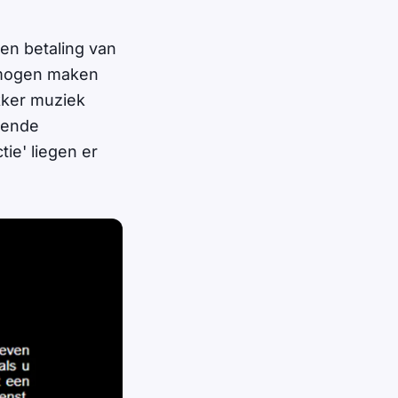
en betaling van
e mogen maken
kker muziek
lende
ie' liegen er