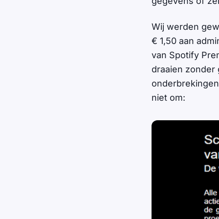
gegevens of zelf
Wij werden gewe
€ 1,50 aan admi
van Spotify Pre
draaien zonder
onderbrekingen.
niet om: