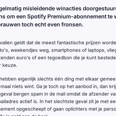
egelmatig misleidende winacties doorgestuu
ns om een Spotify Premium-abonnement te 
rauwen toch echt even fronsen.
gevallen geldt dat de meest fantastische prijzen word
o's, weekendjes weg, smartphones of laptops, vlieg
enden euro's of een tegoedbon die je kunt bestede
r keuze.
hebben eigenlijk slechts één ding met elkaar gemeen
emaal niets wint. Ga je toch op het aanbod in, dan krij
geval bergen spam in de mail omdat de afzender va
iladres actief is. In het slechtste geval zit je met 
ement opgescheept of gaan oplichters met je perso