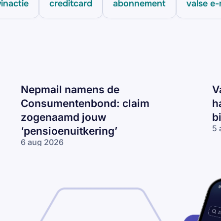
inactie
creditcard
abonnement
valse e-
Nepmail namens de
V
Consumentenbond: claim
h
zogenaamd jouw
b
5 
‘pensioenuitkering’
Va
6 aug 2026
CJ
Nepmail namens
ma
de
‘J
Consumentenbond:
re
claim zogenaamd
2
jouw
km
‘pensioenuitkering’
te
ha