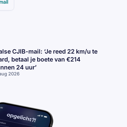
mail
alse CJIB-mail: ‘Je reed 22 km/u te
ard, betaal je boete van €214
innen 24 uur’
aug 2026
lse
IB-
il:
e
ed
2
/u
rd,