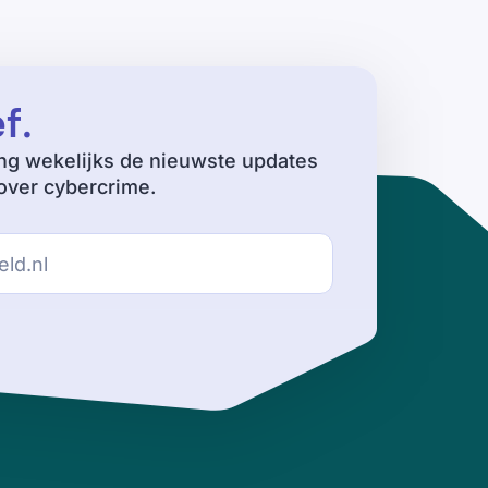
ef
.
ng wekelijks de nieuwste updates
ver cybercrime.