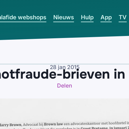
lafide webshops
Nieuws
Hulp
App
TV
28 jan 2015
otfraude-brieven in
Delen