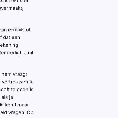
nsactiekosten
overmaakt,
aan e-mails of
of dat een
 rekening
r nodigt je uit
je hem vraagt
je vertrouwen te
oeft te doen is
als je
eld komt maar
geld vragen. Op