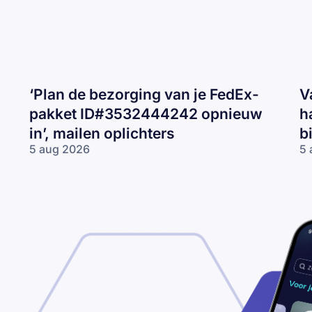
‘Plan de bezorging van je FedEx-
V
pakket ID#3532444242 opnieuw
h
in’, mailen oplichters
b
5 aug 2026
5 
‘Plan de
Va
bezorging van
CJ
je FedEx-pakket
ma
ID#3532444242
‘J
opnieuw in’,
re
mailen
2
oplichters
km
te
ha
be
je