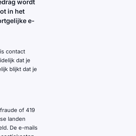
bedrag wordt
t in het
rtgelijke e-
is contact
elijk dat je
k blijkt dat je
fraude of 419
nse landen
ld. De e-mails