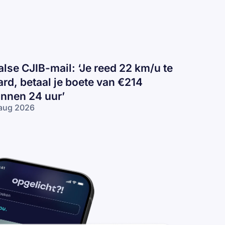
alse CJIB-mail: ‘Je reed 22 km/u te
ard, betaal je boete van €214
innen 24 uur’
aug 2026
lse
IB-
il:
e
ed
2
/u
rd,
taal