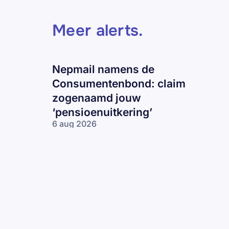
Meer alerts
.
Nepmail namens de
Consumentenbond: claim
zogenaamd jouw
‘pensioenuitkering’
6 aug 2026
Nepmail namens
de
Consumentenbond:
claim zogenaamd
jouw
‘pensioenuitkering’