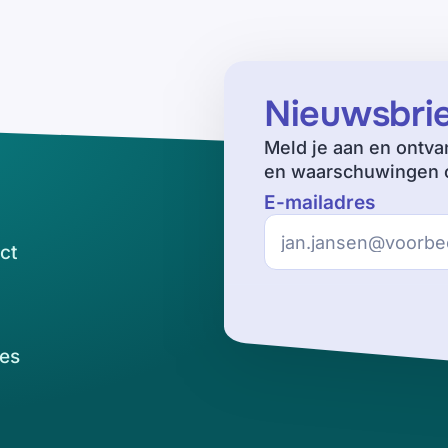
Nieuwsbri
Meld je aan en ontva
en waarschuwingen o
E-mailadres
ct
es