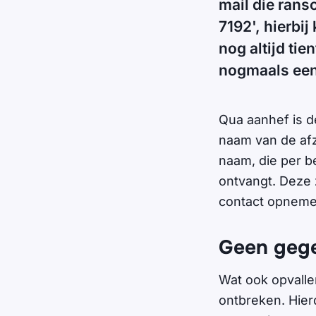
mail die rans
7192', hierbi
nog altijd ti
nogmaals een
Qua aanhef is d
naam van de afze
naam, die per be
ontvangt. Deze 
contact opnemen
Geen gege
Wat ook opvallen
ontbreken. Hier