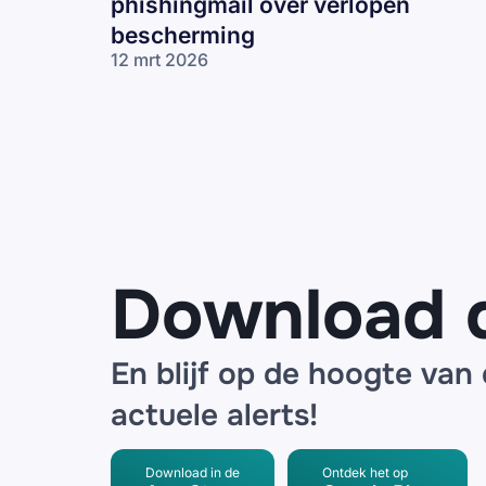
phishingmail over verlopen
bescherming
12 mrt 2026
Heb jij
beveiligingssoftware
van McAfee? Let op
voor deze
phishingmail over
verlopen
bescherming
Download 
En blijf op de hoogte van
actuele alerts!
Download in de
Ontdek het op