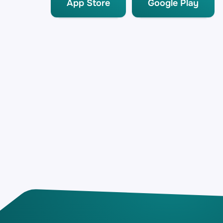
App Store
Google Play