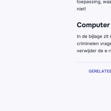
toepassing, waar
niet!
Computer 
In de bijlage zi
criminelen vra
verwijder de e-m
GERELATE