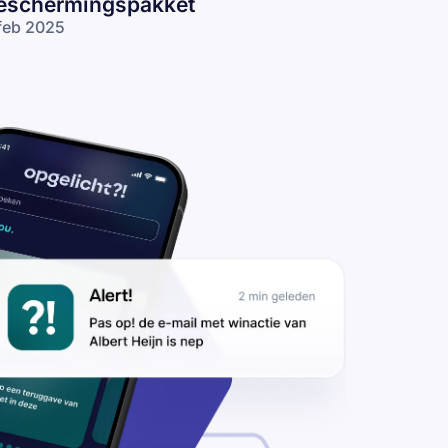
eschermingspakket
feb 2025
Afee-gebruikers
gelet voor
ishingmails over
ratis)
schermingspakket