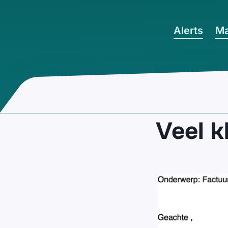
Ga naar hoofdinhoud
Alerts
Ma
Veel k