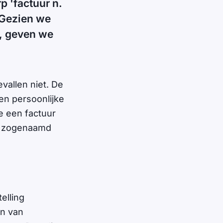
p 'factuur n.
 Gezien we
n, geven we
vallen niet. De
en persoonlijke
je een factuur
je zogenaamd
elling
en van