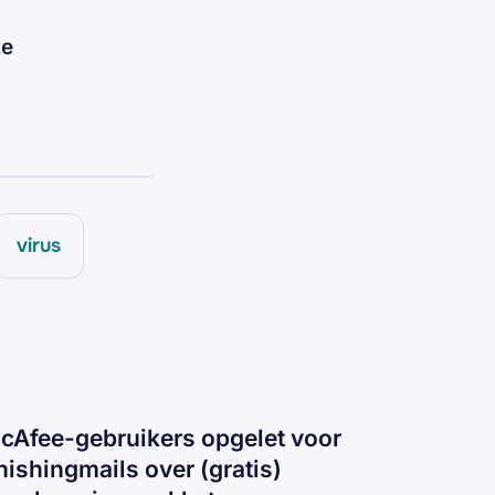
te
virus
cAfee-gebruikers opgelet voor
hishingmails over (gratis)