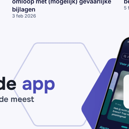
omloop met (mogelijk) gevaarlijke
b
5 
bijlagen
Mc
3 feb 2026
op
Valse mails
ph
van onder
(g
meer de
be
Belastingdienst
en het CJIB in
omloop met
(mogelijk)
gevaarlijke
bijlagen
de
app
 de meest