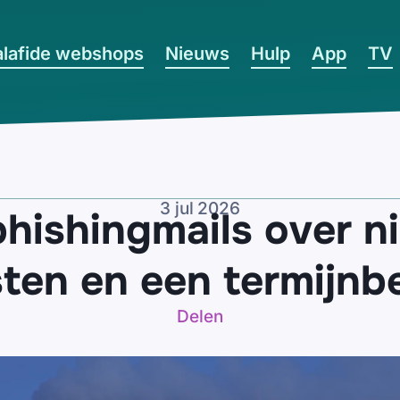
lafide webshops
Nieuws
Hulp
App
TV
3 jul 2026
phishingmails over n
ten en een termijnbe
Delen