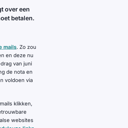
gt over een
oet betalen.
e mails
. Zo zou
en en deze nu
drag van juni
ing de nota en
n voldoen via
mails klikken,
etrouwbare
valse websites