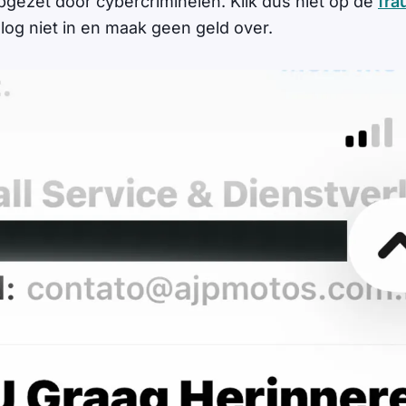
opgezet door cybercriminelen. Klik dus niet op de
fra
 log niet in en maak geen geld over.