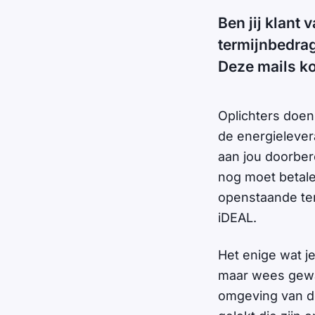
Ben jij klant 
termijnbedrag
Deze mails k
Oplichters doen
de energieleve
aan jou doorbere
nog moet betale
openstaande ter
iDEAL.
Het enige wat je
maar wees gewa
omgeving van de