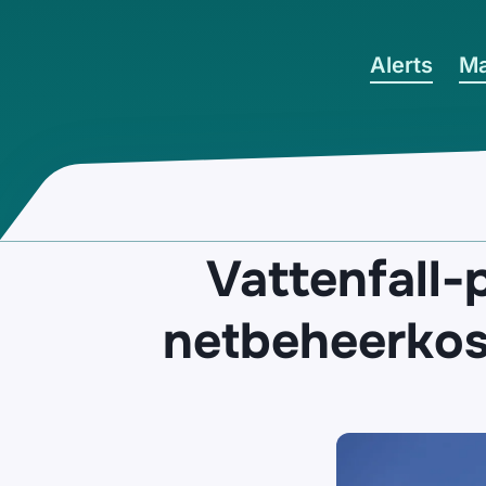
Ga naar hoofdinhoud
Alerts
Ma
Vattenfall-
netbeheerkos