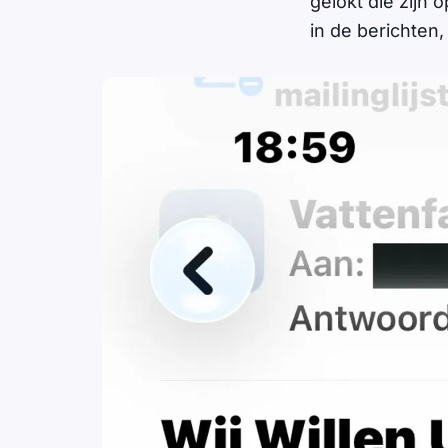
gelokt die zijn 
in de berichten,