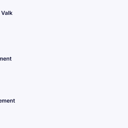
 Valk
ement
nement