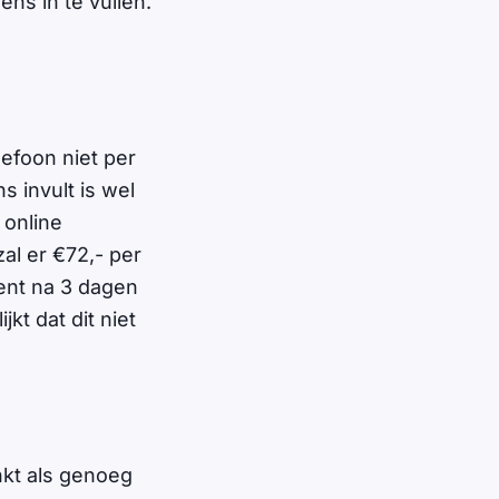
ns in te vullen.
lefoon niet per
s invult is wel
 online
al er €72,- per
ent na 3 dagen
kt dat dit niet
kt als genoeg