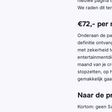
nieuwe pagina te
We raden dit ten
€72,- per
Onderaan de pagi
definitie ontvan
met zekerheid t
entertainmentdie
maand van je c
stopzetten, op h
gemakkelijk gaa
Naar de p
Kortom: geen S