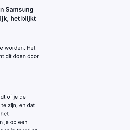
 een Samsung
k, het blijkt
 te worden. Het
unt dit doen door
dt of je de
e zijn, en dat
 het
m je op een