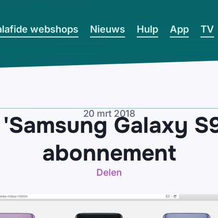
lafide webshops
Nieuws
Hulp
App
TV
20 mrt 2018
 'Samsung Galaxy S9'
abonnement
Delen