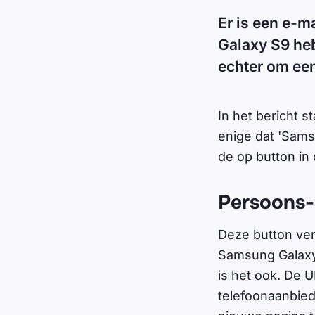
Er is een e-m
Galaxy S9 heb
echter om een
In het bericht 
enige dat 'Samsu
de op button in 
Persoons-
Deze button ver
Samsung Galaxy S
is het ook. De U
telefoonaanbied