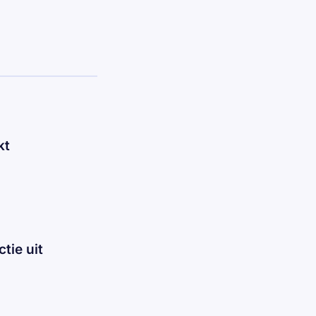
kt
tie uit