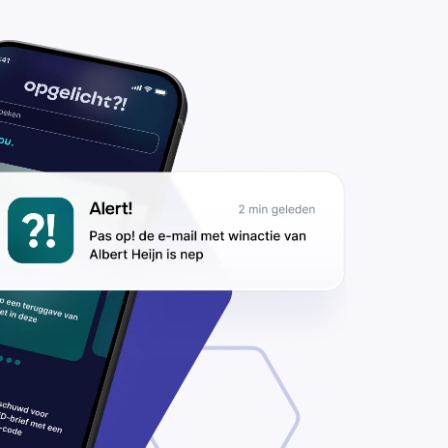
n €250
nnen?
ap niet in
ze valse
nactie