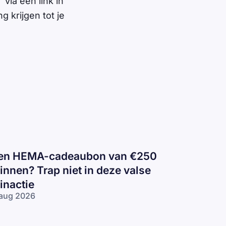
 via een link in
 krijgen tot je
en HEMA-cadeaubon van €250
innen? Trap niet in deze valse
inactie
aug 2026
n
EMA-
deaubon