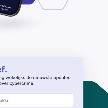
ef
.
ng wekelijks de nieuwste updates
ver cybercrime.