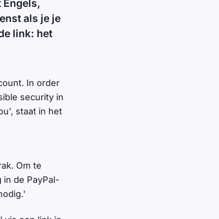
t Engels,
nst als je je
de link: het
count. In order
ible security in
', staat in het
rak. Om te
 in de PayPal-
odig.'