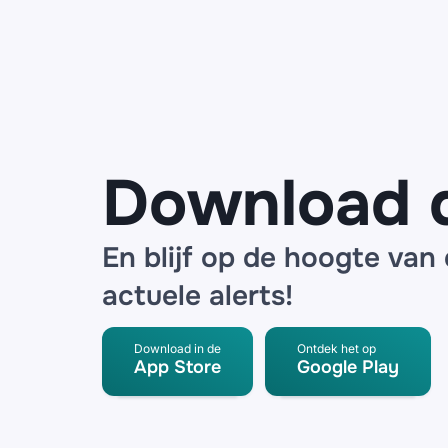
de
Consumentenbond:
claim zogenaamd
jouw
‘pensioenuitkering’
Download 
En blijf op de hoogte van
actuele alerts!
Download in de
Ontdek het op
App Store
Google Play