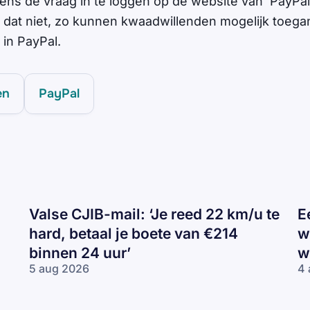
gens de vraag in te loggen op de website van 'PayPal'
 dat niet, zo kunnen kwaadwillenden mogelijk toegang
in PayPal.
en
PayPal
Valse CJIB-mail: ‘Je reed 22 km/u te
E
hard, betaal je boete van €214
w
binnen 24 uur’
w
5 aug 2026
4 
Valse
Ee
CJIB-
H
mail:
ca