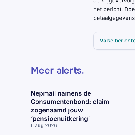
Je krijgt vervol
het bericht. Doe
betaalgegevens 
Valse bericht
Meer alerts
.
Nepmail namens de
Consumentenbond: claim
zogenaamd jouw
‘pensioenuitkering’
6 aug 2026
Nepmail namens