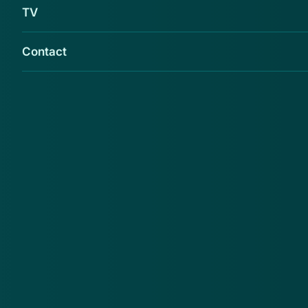
TV
Contact
Er zijn valse mails in omloop, zogenaamd van
ABN AMRO, waarin je gevraagd wordt je
'digitale handtekening' te activeren. Ga hier
niet op in!
Deze mail is niet verstuurd door ABN AMRO, maar
door fraudeurs die je bankgegevens in handen
proberen te krijgen.
De link om de handtekening te activeren, verwijst
door naar een nagemaakte ABN AMRO website,
waarop je moet inloggen met de e.Dentifier. Dit is een
phishing
site!