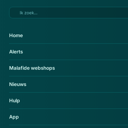
Ga naar hoofdinhoud
24 jul 2015
Home
Valse mail ABN AMRO: 'digitale
Alerts
handtekening gereed'
Delen
Malafide webshops
Nieuws
Hulp
App