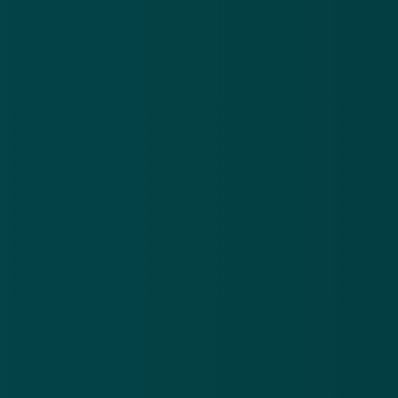
Nieuwsbrief
.
Meld je aan en ontvang wekelijks de nieuwste
updates en waarschuwingen over cybercrime.
E-mailadres
Over
Contact
Privacy statement