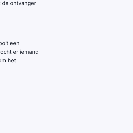
t de ontvanger
nooit een
Mocht er iemand
 om het