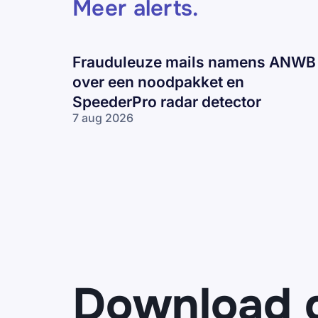
Meer alerts
.
Frauduleuze mails namens ANWB
over een noodpakket en
SpeederPro radar detector
7 aug 2026
Frauduleuze
mails
namens
ANWB over
een
noodpakket
en
SpeederPro
radar
detector
Download 