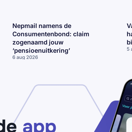
Nepmail namens de
V
Consumentenbond: claim
h
zogenaamd jouw
b
5 
‘pensioenuitkering’
Va
6 aug 2026
CJ
Nepmail namens
ma
de
‘J
Consumentenbond:
re
claim zogenaamd
2
jouw
km
‘pensioenuitkering’
te
ha
be
je
de
app
bo
va
€2