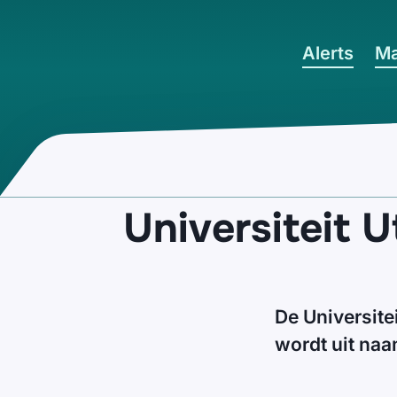
Ga naar hoofdinhoud
Alerts
Ma
Universiteit 
De Universite
wordt uit naa