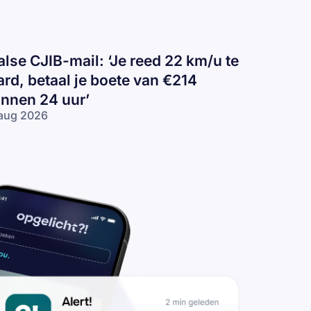
alse CJIB-mail: ‘Je reed 22 km/u te
ard, betaal je boete van €214
innen 24 uur’
aug 2026
lse
IB-
il:
e
ed
2
/u
rd,
taal
ete
n
14