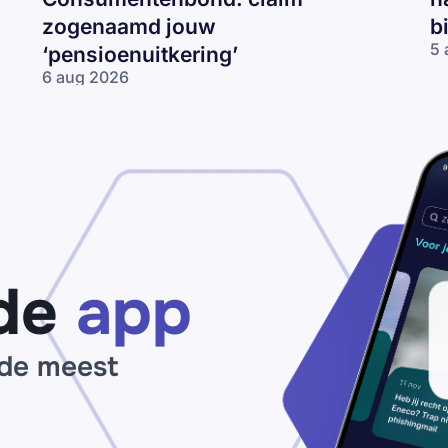
zogenaamd jouw
b
5 
‘pensioenuitkering’
Va
6 aug 2026
CJ
Nepmail namens
ma
de
‘J
Consumentenbond:
re
claim zogenaamd
2
jouw
km
‘pensioenuitkering’
te
ha
be
je
de
app
bo
va
€2
bi
 de meest
2
uu