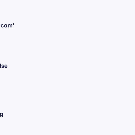
l.com'
lse
ng