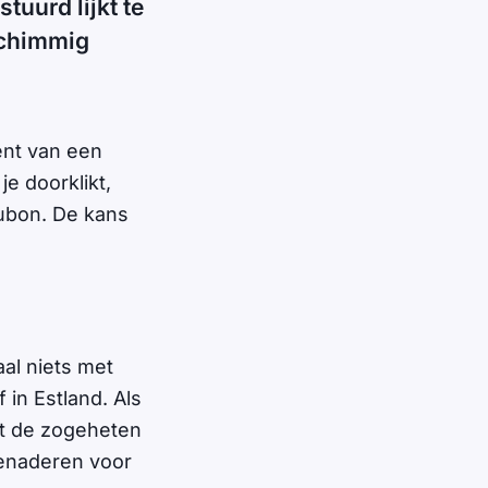
tuurd lijkt te
 schimmig
ent van een
je doorklikt,
aubon. De kans
aal niets met
 in Estland. Als
at de zogeheten
benaderen voor