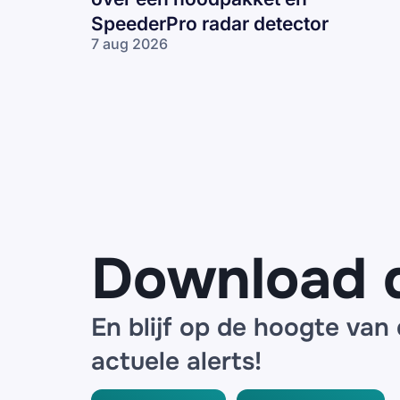
SpeederPro radar detector
7 aug 2026
Frauduleuze
mails
namens
ANWB over
een
noodpakket
en
SpeederPro
radar
detector
Download 
En blijf op de hoogte van
actuele alerts!