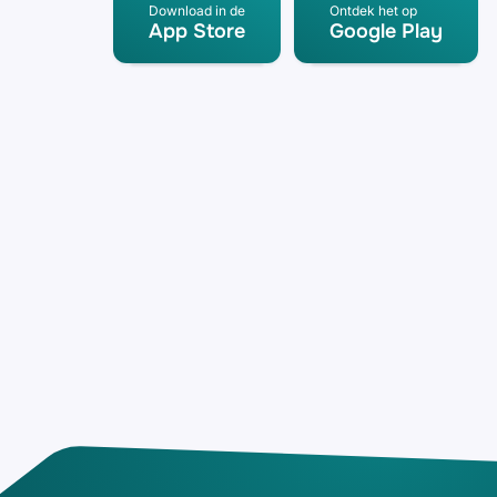
Download in de
Ontdek het op
App Store
Google Play