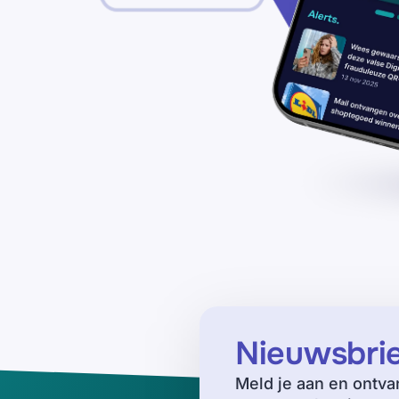
Nieuwsbri
Meld je aan en ontva