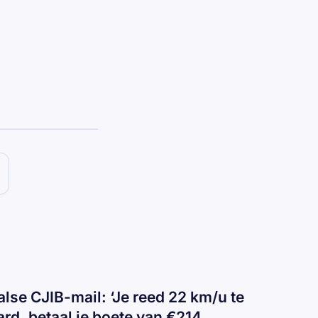
alse CJIB-mail: ‘Je reed 22 km/u te
ard, betaal je boete van €214