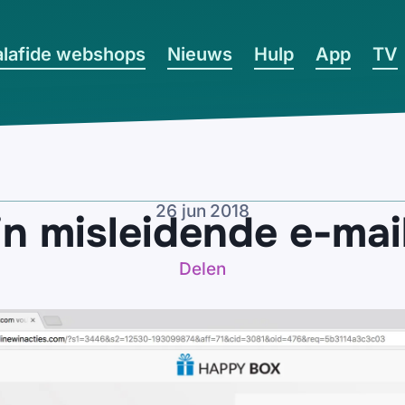
lafide webshops
Nieuws
Hulp
App
TV
26 jun 2018
in misleidende e-mai
Delen