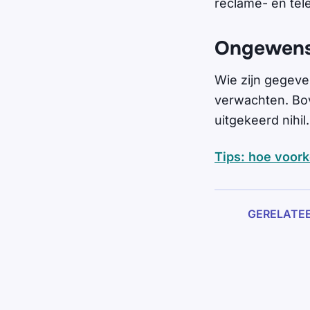
reclame- en tel
Ongewenst
Wie zijn gegeve
verwachten. Bov
uitgekeerd nihil.
Tips: hoe voork
GERELATE