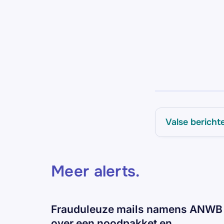
Valse bericht
Meer alerts
.
Frauduleuze mails namens ANWB
over een noodpakket en