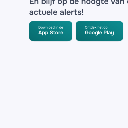
En blijf op de hoogte van
actuele alerts!
Download in de
Ontdek het op
App Store
Google Play