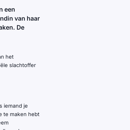
n een
endin van haar
maken. De
an het
iële slachtoffer
ls iemand je
je te maken hebt
Neem