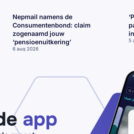
Nepmail namens de
‘
Consumentenbond: claim
p
zogenaamd jouw
i
5 
‘pensioenuitkering’
‘P
6 aug 2026
be
Nepmail namens
je
de
I
Consumentenbond:
op
claim zogenaamd
ma
jouw
op
‘pensioenuitkering’
de
app