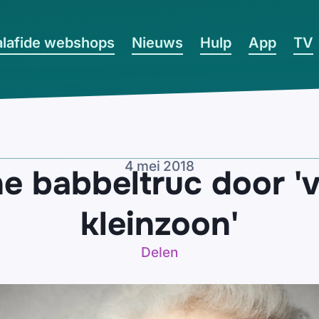
lafide webshops
Nieuws
Hulp
App
TV
4 mei 2018
e babbeltruc door '
kleinzoon'
Delen