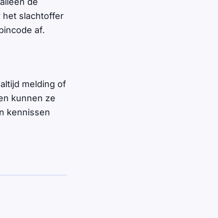
 alleen de
 het slachtoffer
pincode af.
altijd melding of
s en kunnen ze
n kennissen