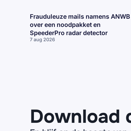
Frauduleuze mails namens ANWB
over een noodpakket en
SpeederPro radar detector
7 aug 2026
Frauduleuze
mails
namens
ANWB over
een
noodpakket
en
SpeederPro
radar
detector
Download 