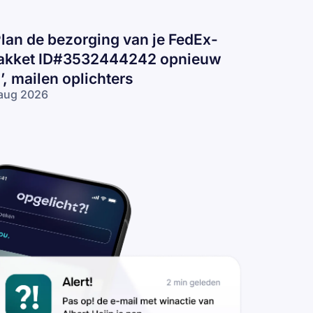
Plan de bezorging van je FedEx-
akket ID#3532444242 opnieuw
n’, mailen oplichters
aug 2026
lan de
zorging van
 FedEx-pakket
D#3532444242
nieuw in’,
ilen
lichters