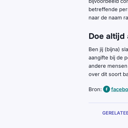
bijvoorbeeld con
betreffende pers
naar de naam ra
Doe altijd
Ben jij (bijna) 
aangifte bij de 
andere mensen 
over dit soort b
Bron:
facebo
GERELATE