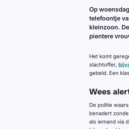
Op woensdag 
telefoontje v
kleinzoon. De
pientere vrouw
Het komt gerege
slachtoffer,
bij
gebeld. Een kla
Wees aler
De politie waars
benadert zonder
als iemand via 