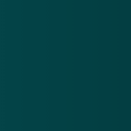
Nieuwsbrief
.
Meld je aan en ontvang wekelijks de nieuwste
updates en waarschuwingen over cybercrime.
E-mailadres
Over
Contact
Privacy statement
App