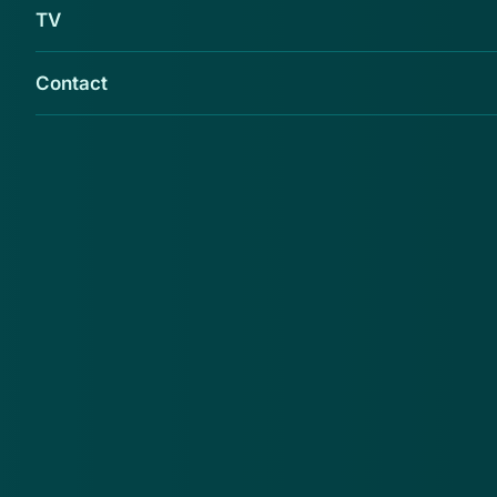
TV
Contact
Bij een bewoonster aan de Meidoornstraat in
Zevenaar zijn twee mannen aan de deur
gekomen die zich voordeden als
medewerkers van een energiebedrijf.
De mannen probeerden door middel van een
babbeltruc de woning binnen te komen en haar
pincode te achterhalen. Wees alert! Vraag altijd om
een legitimatie. Hebben de personen deze niet bij
zich? Laat ze dan nooit binnen! Bovendien komen
organisaties nooit zonder afspraak langs.
Bron:
Politie Zevenaar