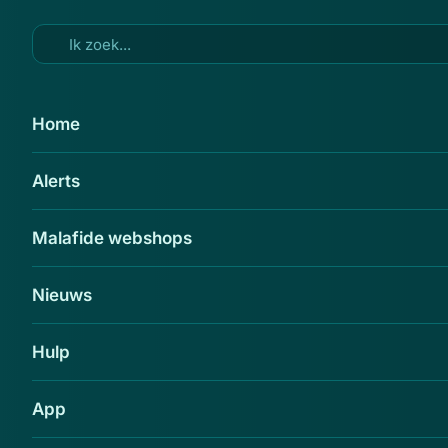
Ga naar hoofdinhoud
10 mei 2016
Home
Politie Zevenaar waarschuwt
Alerts
voor babbeltruc
Delen
Malafide webshops
Nieuws
Hulp
App