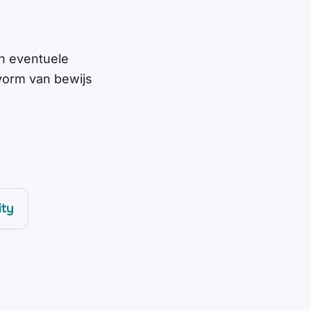
 eventuele
vorm van bewijs
ity