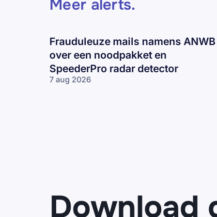
Meer alerts
.
Frauduleuze mails namens ANWB
over een noodpakket en
SpeederPro radar detector
7 aug 2026
Frauduleuze
mails
namens
ANWB over
een
noodpakket
en
SpeederPro
radar
detector
Download 