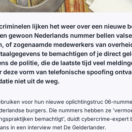
criminelen lijken het weer over een nieuwe b
een gewoon Nederlands nummer bellen valse
en, of zogenaamde medewerkers van overheid
etaalgegevens te bemachtigen of je direct gel
ns de politie, die de laatste tijd veel meldin
r deze vorm van telefonische spoofing ontva
datie niet uit de weg.
ebruiken voor hun nieuwe oplichtingstruc 06-numm
erlandse burgers. Die nummers hebben ze 'vermoed
ngspraktijken bemachtigt', duidt cybercrime-expert bi
ns in een interview met De Gelderlander.