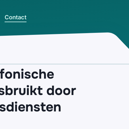
Contact
efonische
sbruikt door
dsdiensten