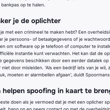
bankpas op te halen.
er je de oplichter
 je met een crimineel te maken hebt? Een overheidsi
ar je persoons- of betaalgegevens of je wachtwoor
en om software op je telefoon of computer te installe
fficiële instantie kunt verwachten. Het kan dat de opl
ke gegevens beschikken door een eerder datalek op h
r niet door misleiden. 'Als een bedrijf iets van je wil
ruk, moeten er alarmbellen afgaan', duidt Spoorman
 helpen spoofing in kaart te bre
beste doen als je vermoed dat je met een oplicher s
gbelt, hang op en neem contact op met de overheidsin