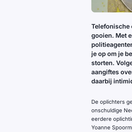
Telefonische 
gooien. Met 
politieagent
je op om je b
storten. Volge
aangiftes ove
daarbij intimi
De oplichters g
onschuldige Ned
eerdere oplichti
Yoanne Spoorma