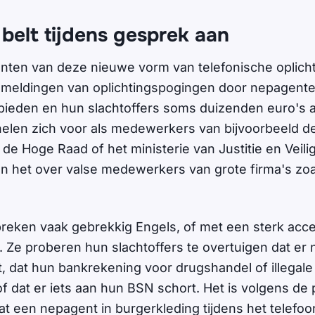
belt tijdens gesprek aan
ianten van deze nieuwe vorm van telefonische oplichti
 meldingen van oplichtingspogingen door nepagente
bieden en hun slachtoffers soms duizenden euro's 
elen zich voor als medewerkers van bijvoorbeeld d
 de Hoge Raad of het ministerie van Justitie en Veil
n het over valse medewerkers van grote firma's zo
preken vaak gebrekkig Engels, of met een sterk acc
 Ze proberen hun slachtoffers te overtuigen dat er
, dat hun bankrekening voor drugshandel of illegale 
f dat er iets aan hun BSN schort. Het is volgens de po
 een nepagent in burgerkleding tijdens het telefo