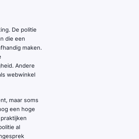
ng. De politie
n die een
afhandig maken.
e
igheid. Andere
als webwinkel
ent, maar soms
 nog een hoge
praktijken
litie al
ongesprek