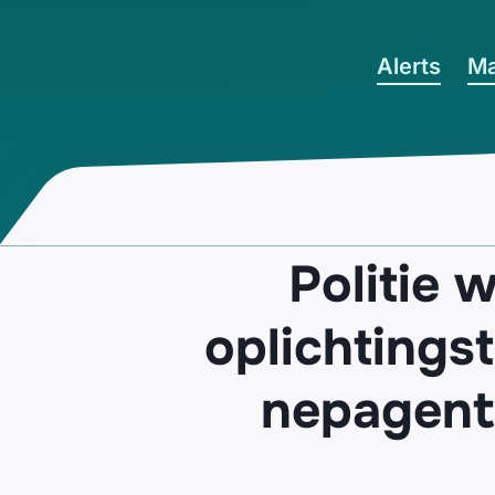
Ga naar hoofdinhoud
Alerts
Ma
Politie 
oplichtings
nepagente