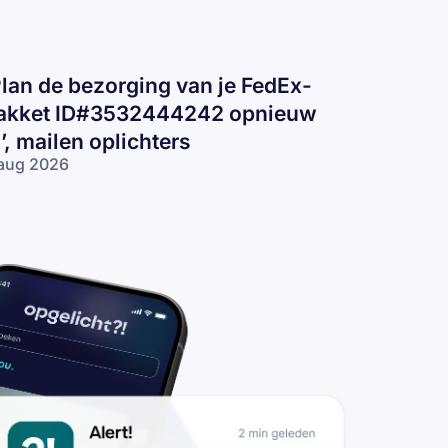
Plan de bezorging van je FedEx-
akket ID#3532444242 opnieuw
n’, mailen oplichters
aug 2026
lan de
zorging van
 FedEx-pakket
D#3532444242
nieuw in’,
ilen
lichters