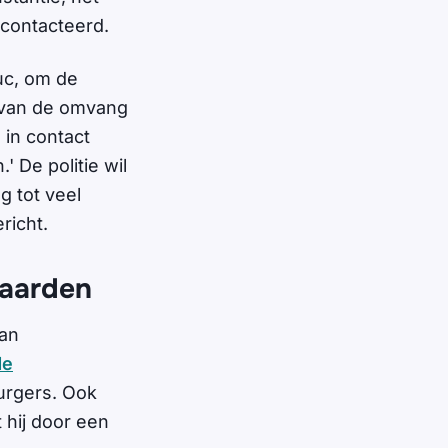
gecontacteerd.
uc, om de
d van de omvang
in contact
 De politie wil
g tot veel
richt.
waarden
an
de
urgers. Ook
hij door een