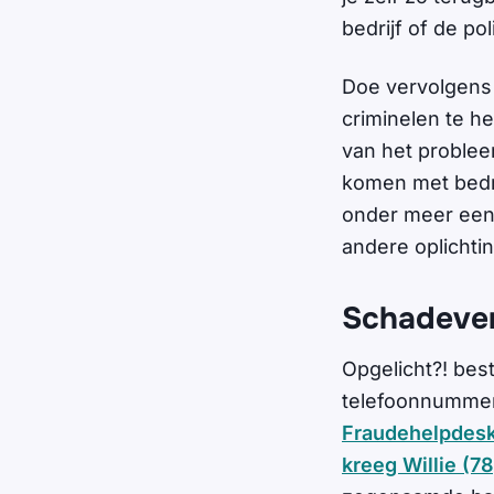
bedrijf of de po
Doe vervolgens 
criminelen te h
van het problee
komen met bedri
onder meer een b
andere oplichtin
Schadever
Opgelicht?! bes
telefoonnummer
Fraudehelpdesk 
kreeg Willie (78