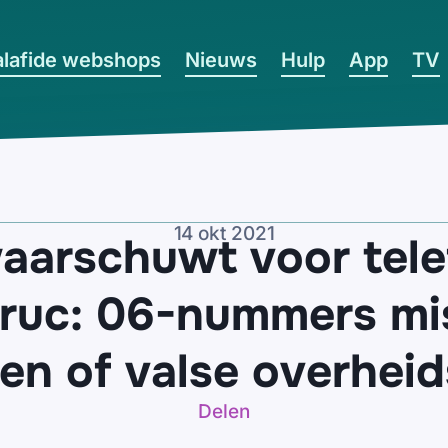
lafide webshops
Nieuws
Hulp
App
TV
14 okt 2021
waarschuwt voor tel
truc: 06-nummers mi
n of valse overhei
Delen