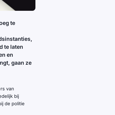
oeg te
sinstanties,
d te laten
gen en
ngt, gaan ze
ers van
elijk bij
j de politie