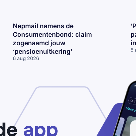
Nepmail namens de
‘
Consumentenbond: claim
p
zogenaamd jouw
i
5 
‘pensioenuitkering’
‘P
6 aug 2026
be
Nepmail namens
je
de
I
Consumentenbond:
op
claim zogenaamd
ma
jouw
op
‘pensioenuitkering’
de
app