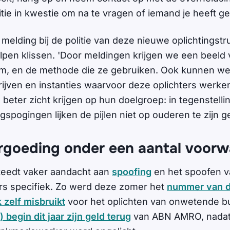
litie in kwestie om na te vragen of iemand je heeft 
melding bij de politie van deze nieuwe oplichtingstr
elpen klissen. 'Door meldingen krijgen we een beel
m, en de methode die ze gebruiken. Ook kunnen we 
jven en instanties waarvoor deze oplichters werken.'
eter zicht krijgen op hun doelgroep: in tegenstellin
gspogingen lijken de pijlen niet op ouderen te zijn ge
goeding onder een aantal voor
teedt vaker aandacht aan
spoofing
en het spoofen v
s specifiek. Zo werd deze zomer het
nummer van 
zelf misbruikt
voor het oplichten van onwetende b
) begin dit jaar zijn geld terug
van ABN AMRO, nadat 