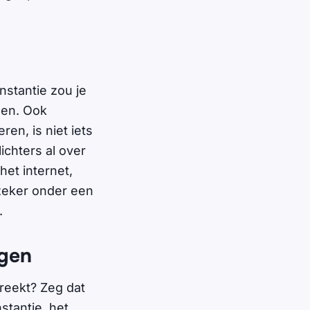
nstantie zou je
den. Ook
ren, is niet iets
ichters al over
et internet,
, zeker onder een
s.
ngen
preekt? Zeg dat
stantie, het