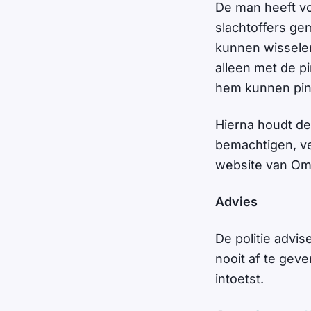
De man heeft v
slachtoffers ge
kunnen wisselen
alleen met de p
hem kunnen pinn
Hierna houdt de
bemachtigen, v
website van Om
Advies
De politie advis
nooit af te geven
intoetst.