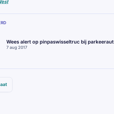
est
ERD
Wees alert op pinpaswisseltruc bij parkeerau
7 aug 2017
aat