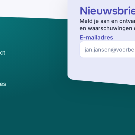
Nieuwsbri
Meld je aan en ontva
en waarschuwingen o
E-mailadres
ct
es