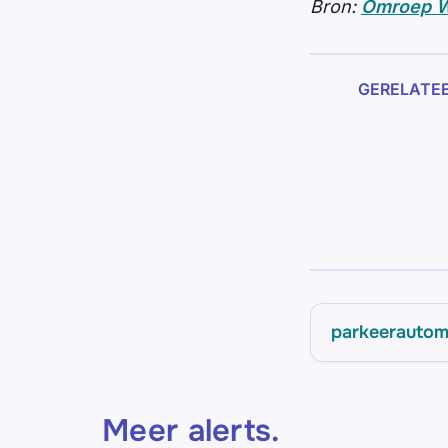
Bron:
Omroep W
GERELATE
parkeerautom
Meer alerts
.