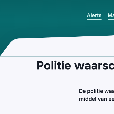
Ga naar hoofdinhoud
Alerts
Ma
Politie waars
De politie wa
middel van e