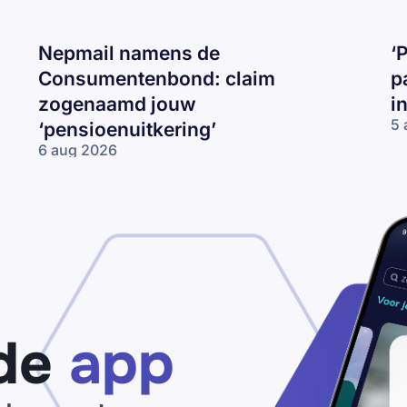
Nepmail namens de
‘
Consumentenbond: claim
p
zogenaamd jouw
i
5 
‘pensioenuitkering’
‘P
6 aug 2026
be
Nepmail namens
je
de
I
Consumentenbond:
op
claim zogenaamd
ma
jouw
op
‘pensioenuitkering’
de
app