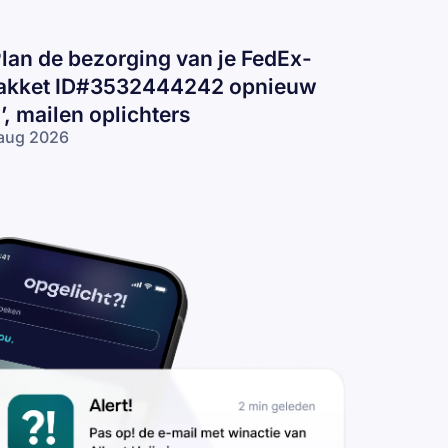
Plan de bezorging van je FedEx-
akket ID#3532444242 opnieuw
n’, mailen oplichters
aug 2026
lan de
zorging van
 FedEx-pakket
D#3532444242
nieuw in’,
ilen
lichters