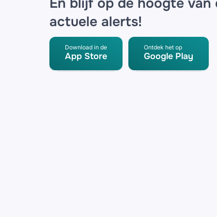
En blijf op de hoogte van
actuele alerts!
Download in de
Ontdek het op
App Store
Google Play