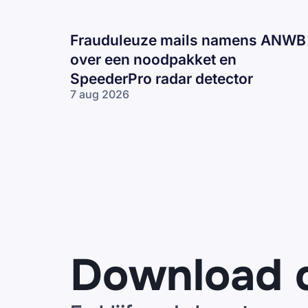
Frauduleuze mails namens ANWB
over een noodpakket en
SpeederPro radar detector
7 aug 2026
Frauduleuze
mails
namens
ANWB over
een
noodpakket
en
SpeederPro
radar
detector
Download 