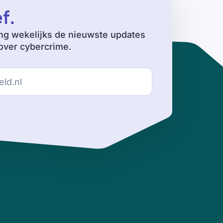
ef
.
ng wekelijks de nieuwste updates
ver cybercrime.