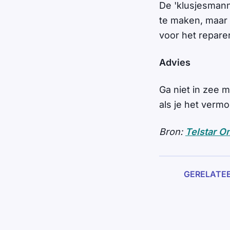
De 'klusjesmann
te maken, maar 
voor het repare
Advies
Ga niet in zee 
als je het verm
Bron:
Telstar O
GERELATE