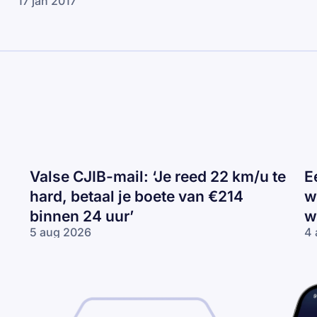
17 jan 2017
Valse CJIB-mail: ‘Je reed 22 km/u te
E
hard, betaal je boete van €214
w
binnen 24 uur’
w
5 aug 2026
4 
Valse
Ee
CJIB-
H
mail:
ca
‘Je
va
reed
wi
22
Tr