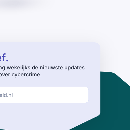
ef
.
ng wekelijks de nieuwste updates
ver cybercrime.