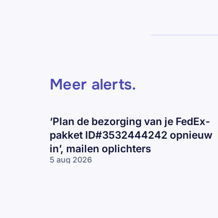
Meer alerts
.
‘Plan de bezorging van je FedEx-
pakket ID#3532444242 opnieuw
in’, mailen oplichters
5 aug 2026
‘Plan de
bezorging van
je FedEx-pakket
ID#3532444242
opnieuw in’,
mailen