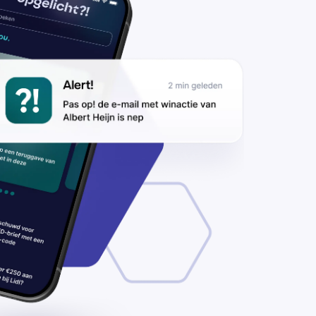
ze valse
nactie