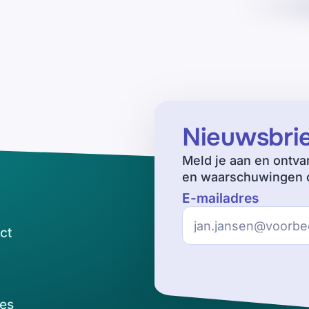
Nieuwsbri
Meld je aan en ontva
en waarschuwingen o
E-mailadres
ct
es