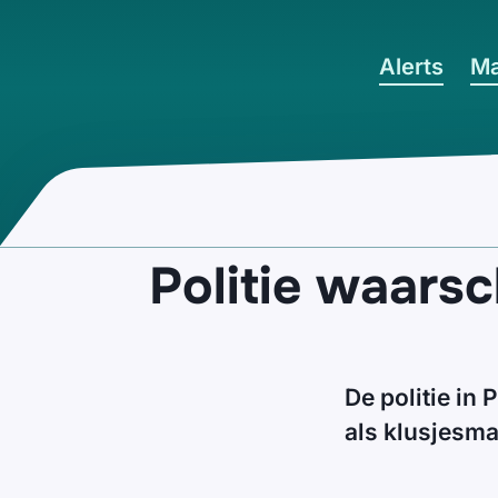
Ga naar hoofdinhoud
Alerts
Ma
Politie waars
De politie in
als klusjesm