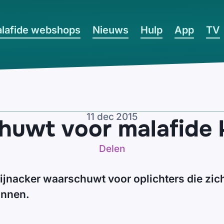
lafide webshops
Nieuws
Hulp
App
TV
11 dec 2015
chuwt voor malafide
Delen
 Pijnacker waarschuwt voor oplichters die zi
annen.