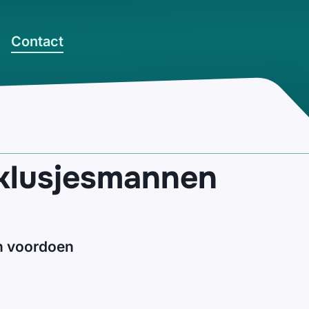
Contact
 klusjesmannen
ch voordoen