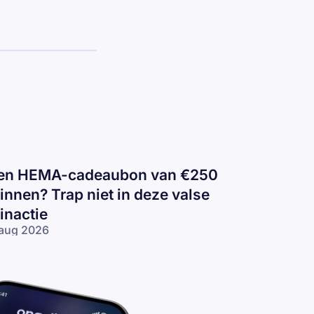
en HEMA-cadeaubon van €250
innen? Trap niet in deze valse
inactie
aug 2026
n
EMA-
deaubon
n €250
nnen?
ap niet in