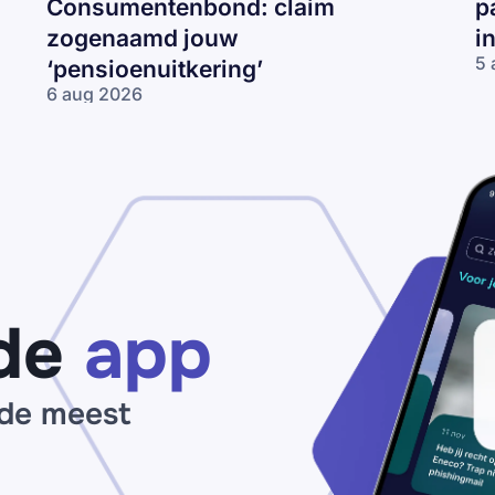
Consumentenbond: claim
p
zogenaamd jouw
i
5 
‘pensioenuitkering’
‘P
6 aug 2026
be
Nepmail namens
je
de
I
Consumentenbond:
op
claim zogenaamd
ma
jouw
op
‘pensioenuitkering’
de
app
 de meest