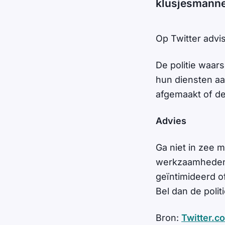
klusjesmann
Op Twitter advi
De politie waar
hun diensten aa
afgemaakt of de
Advies
Ga niet in zee 
werkzaamheden w
geïntimideerd o
Bel dan de polit
Bron:
Twitter.