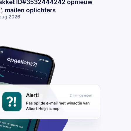
akket ID#3532444242 opnieuw
n’, mailen oplichters
aug 2026
lan de
zorging van
 FedEx-pakket
D#3532444242
nieuw in’,
ilen
lichters