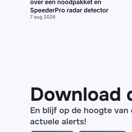
over een noodpakket en
SpeederPro radar detector
7 aug 2026
Frauduleuze
mails
namens
ANWB over
een
noodpakket
en
SpeederPro
radar
detector
Download 
En blijf op de hoogte van
actuele alerts!