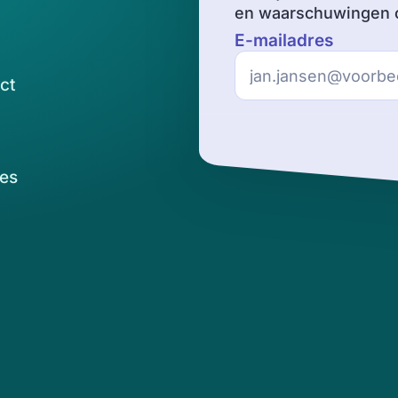
en waarschuwingen o
E-mailadres
ct
es