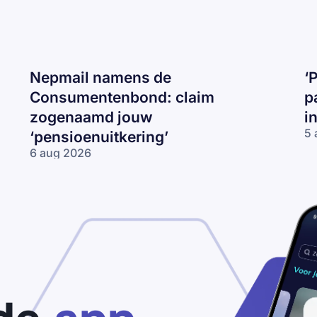
Nepmail namens de
‘
Consumentenbond: claim
p
zogenaamd jouw
i
5 
‘pensioenuitkering’
‘P
6 aug 2026
be
Nepmail namens
je
de
I
Consumentenbond:
op
claim zogenaamd
ma
jouw
op
‘pensioenuitkering’