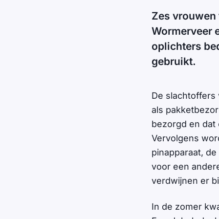
Zes vrouwen t
Wormerveer e
oplichters be
gebruikt.
De slachtoffers
als pakketbezor
bezorgd en dat 
Vervolgens word
pinapparaat, de
voor een ander
verdwijnen er b
In de zomer kw