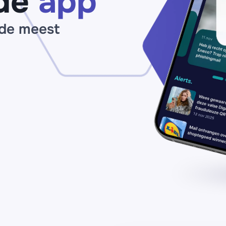
de
app
 de meest