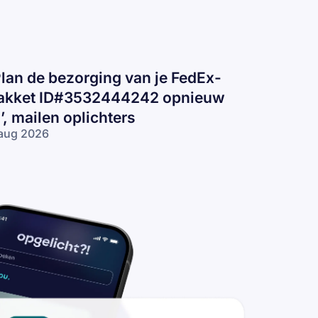
Plan de bezorging van je FedEx-
akket ID#3532444242 opnieuw
n’, mailen oplichters
aug 2026
lan de
zorging van
 FedEx-pakket
D#3532444242
nieuw in’,
ilen
lichters