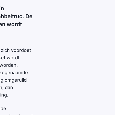
in
bbeltruc. De
ren wordt
 zich voordoet
ket wordt
 worden.
t zogenaamde
ug omgeruild
n, dan
ning.
 de