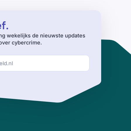
ef
.
ng wekelijks de nieuwste updates
ver cybercrime.