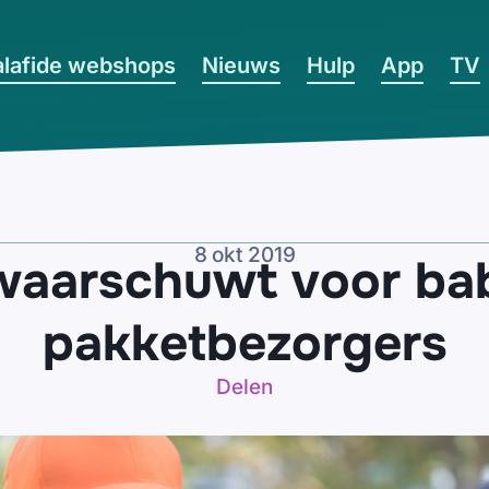
lafide webshops
Nieuws
Hulp
App
TV
8 okt 2019
 waarschuwt voor ba
pakketbezorgers
Delen