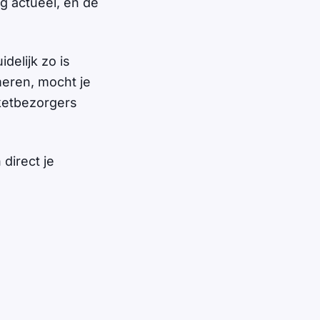
 actueel, en de
idelijk zo is
meren, mocht je
kketbezorgers
direct je