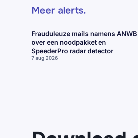
Meer alerts
.
Frauduleuze mails namens ANWB
over een noodpakket en
SpeederPro radar detector
7 aug 2026
Frauduleuze
mails
namens
ANWB over
een
noodpakket
en
SpeederPro
radar
detector