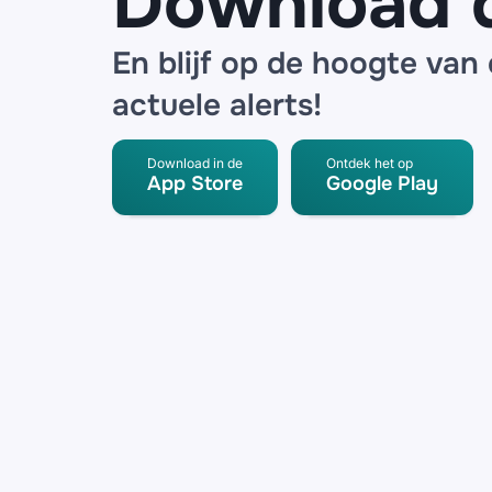
Download 
En blijf op de hoogte van
actuele alerts!
Download in de
Ontdek het op
App Store
Google Play