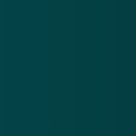
Nieuwsbrief
.
Meld je aan en ontvang wekelijks de nieuwste
updates en waarschuwingen over cybercrime.
E-mailadres
Over
Contact
Privacy statement
App