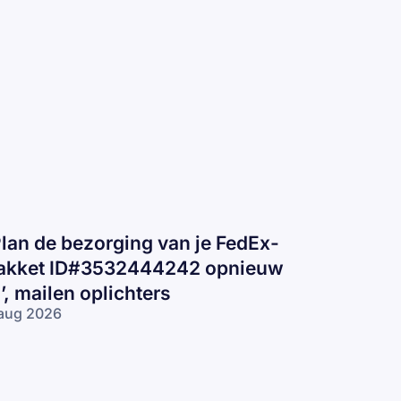
Plan de bezorging van je FedEx-
akket ID#3532444242 opnieuw
n’, mailen oplichters
aug 2026
lan de
zorging van
 FedEx-pakket
D#3532444242
nieuw in’,