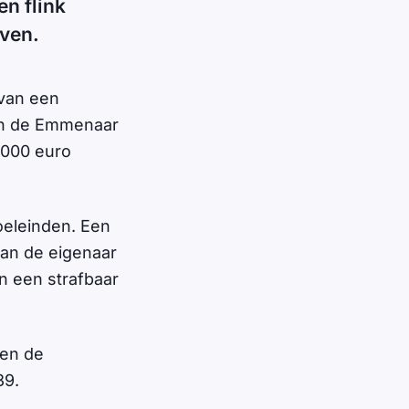
en flink
even.
van een
gen de Emmenaar
 1000 euro
oeleinden. Een
an de eigenaar
an een strafbaar
ven de
39.