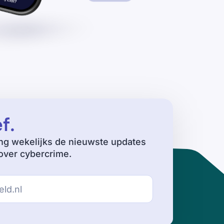
ef
.
ng wekelijks de nieuwste updates
ver cybercrime.