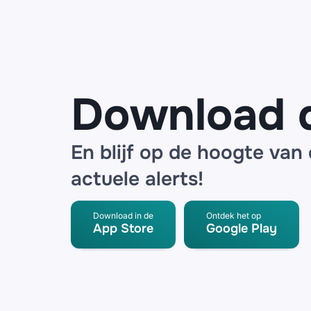
noodpakket
en
SpeederPro
radar
detector
Download 
En blijf op de hoogte van
actuele alerts!
Download in de
Ontdek het op
App Store
Google Play