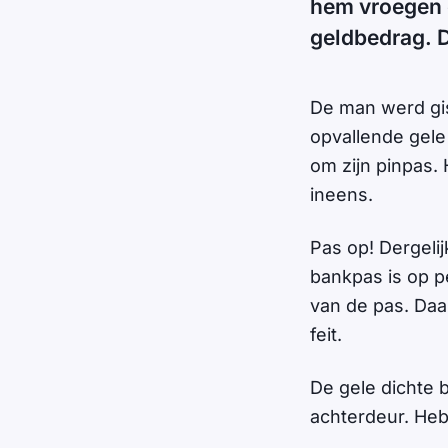
hem vroegen o
geldbedrag. D
De man werd gi
opvallende gele
om zijn pinpas. 
ineens.
Pas op! Dergeli
bankpas is op p
van de pas. Daar
feit.
De gele dichte 
achterdeur. Heb