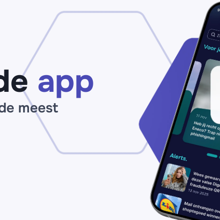
claim zogenaamd
ma
jouw
op
‘pensioenuitkering’
de
app
 de meest