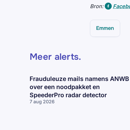
Bron:
Facebo
Emmen
Meer alerts
.
Frauduleuze mails namens ANWB
over een noodpakket en
SpeederPro radar detector
7 aug 2026
Frauduleuze
mails
namens
ANWB over
een