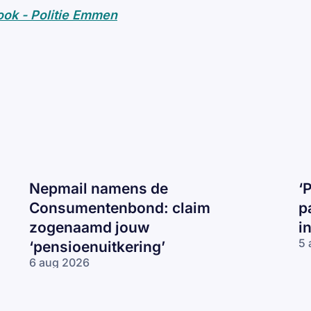
ok - Politie Emmen
Nepmail namens de
‘
Consumentenbond: claim
p
zogenaamd jouw
i
5 
‘pensioenuitkering’
‘P
6 aug 2026
be
Nepmail namens
je
de
I
Consumentenbond:
op