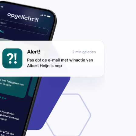
ilen
lichters