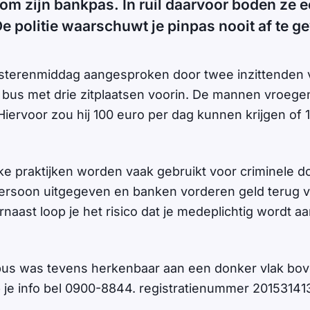
m zijn bankpas. In ruil daarvoor boden ze e
e politie waarschuwt je pinpas nooit af te g
sterenmiddag aangesproken door twee inzittenden 
 bus met drie zitplaatsen voorin. De mannen vroe
Hiervoor zou hij 100 euro per dag kunnen krijgen of
jke praktijken worden vaak gebruikt voor criminele d
ersoon uitgegeven en banken vorderen geld terug v
naast loop je het risico dat je medeplichtig wordt a
bus was tevens herkenbaar aan een donker vlak bo
 je info bel 0900-8844. registratienummer 20153141