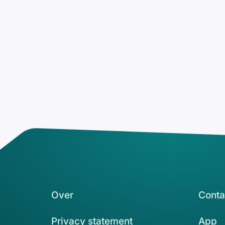
Over
Conta
Privacy statement
App