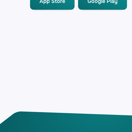
App Store
Google Play