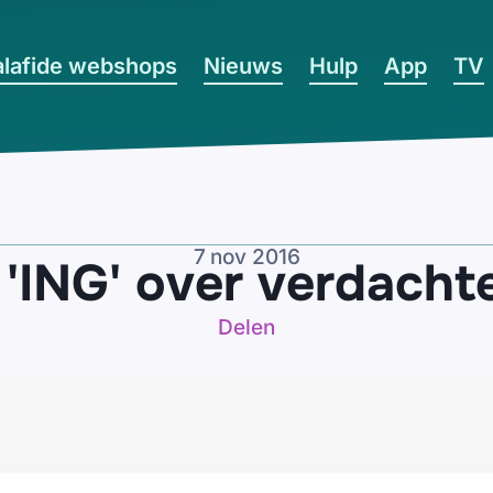
lafide webshops
Nieuws
Hulp
App
TV
7 nov 2016
 'ING' over verdacht
Delen