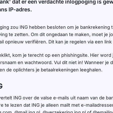
ank' dat er een verdachte inlogpoging is ge
ns IP-adres.
ging zou ING hebben besloten om je bankrekening tij
ng te zetten. Om dit ongedaan te maken, moet je j
l opnieuw verifiëren. Dit kan je regelen via een link 
anklikt, kom je terecht op een phishingsite. Hier word
ersnaam en wachtwoord. Vul dit niet in! Wanneer je d
nen de oplichters je betaalrekeningen leeghalen.
G
ertelt ING over de valse e-mails uit naam van de ba
e te lezen dat ING je alleen mailt met e-mailadresse
.com, @mail.ing.nl, @verzekering.ing.nl of @emailing