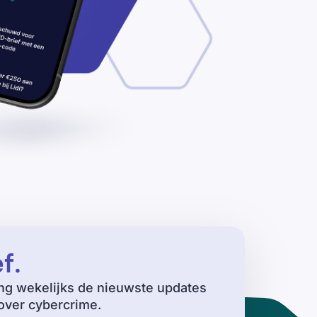
ef
.
ng wekelijks de nieuwste updates
ver cybercrime.