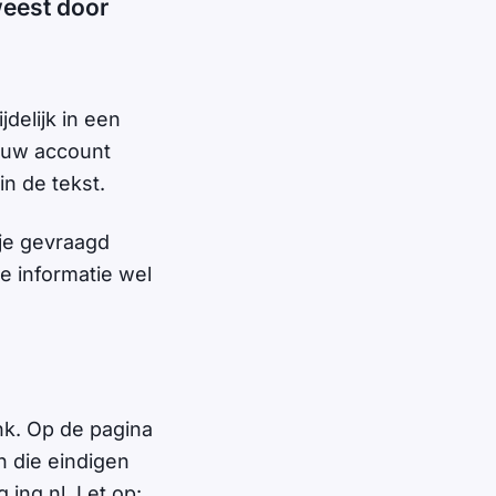
weest door
delijk in een
ouw account
in de tekst.
 je gevraagd
e informatie wel
nk. Op de pagina
n die eindigen
.ing.nl. Let op: