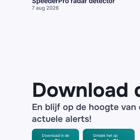
SpeederPro radar detector
7 aug 2026
Frauduleuze
mails
namens
ANWB over
een
noodpakket
en
SpeederPro
radar
detector
Download 
En blijf op de hoogte van
actuele alerts!
Download in de
Ontdek het op