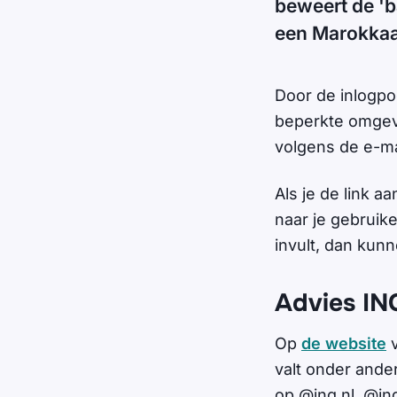
beweert de 'b
een Marokkaa
Door de inlogpo
beperkte omgevi
volgens de e-mai
Als je de link a
naar je gebruik
invult, dan kun
Advies IN
Op
de website
v
valt onder ander
op @ing.nl, @ing