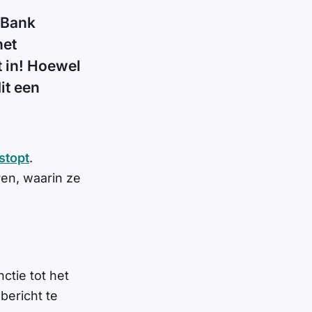
 Bank
het
t in! Hoewel
it een
stopt
.
ren, waarin ze
ctie tot het
bericht te