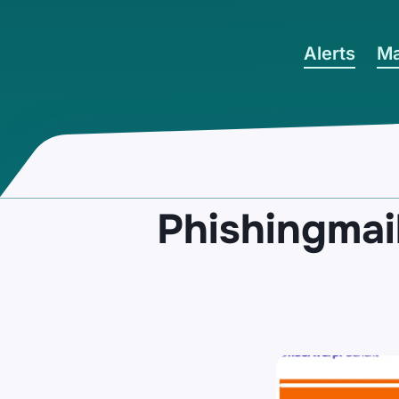
Ga naar hoofdinhoud
Alerts
Ma
Phishingmail