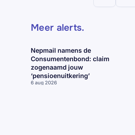
Meer alerts
.
Nepmail namens de
Consumentenbond: claim
zogenaamd jouw
‘pensioenuitkering’
6 aug 2026
Nepmail namens
de
Consumentenbond:
claim zogenaamd
jouw
‘pensioenuitkering’