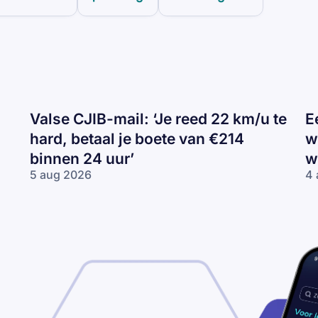
Valse CJIB-mail: ‘Je reed 22 km/u te
E
hard, betaal je boete van €214
w
binnen 24 uur’
w
5 aug 2026
4 
Valse
Ee
CJIB-
H
mail:
ca
‘Je
va
reed
wi
22
Tr
km/u
de
te
wi
hard,
betaal