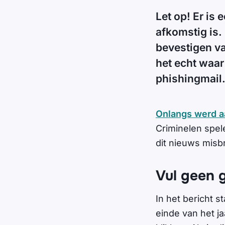
Let op! Er is
afkomstig is. 
bevestigen va
het echt waar
phishingmail
Onlangs werd a
Criminelen spel
dit nieuws misb
Vul geen 
In het bericht s
einde van het ja