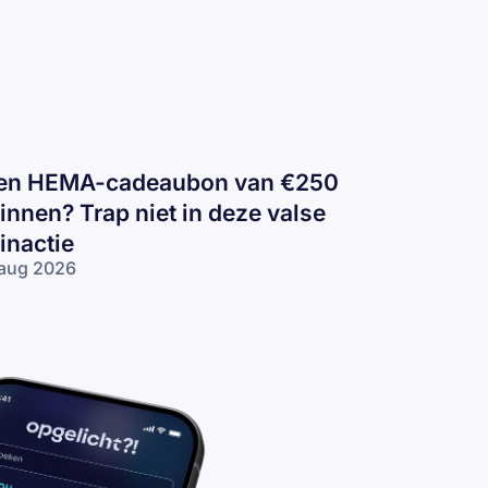
en HEMA-cadeaubon van €250
innen? Trap niet in deze valse
inactie
aug 2026
n
EMA-
deaubon
n €250
nnen?
ap niet in
ze valse
nactie