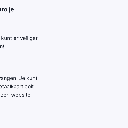
ro je
kunt er veiliger
n!
vangen. Je kunt
taalkaart ooit
p een website