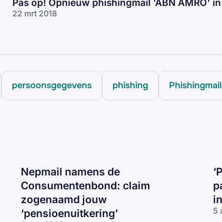
Pas op! Opnieuw phishingmail 'ABN AMRO' i
22 mrt 2018
persoonsgegevens
phishing
Phishingmail
Nepmail namens de
‘
Consumentenbond: claim
p
zogenaamd jouw
i
5 
‘pensioenuitkering’
‘P