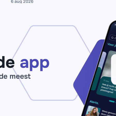
6 aug 2026
be
Nepmail namens
je
de
I
Consumentenbond:
op
claim zogenaamd
ma
jouw
op
‘pensioenuitkering’
de
app
 de meest