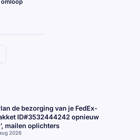
n omloop
Plan de bezorging van je FedEx-
akket ID#3532444242 opnieuw
n’, mailen oplichters
aug 2026
lan de