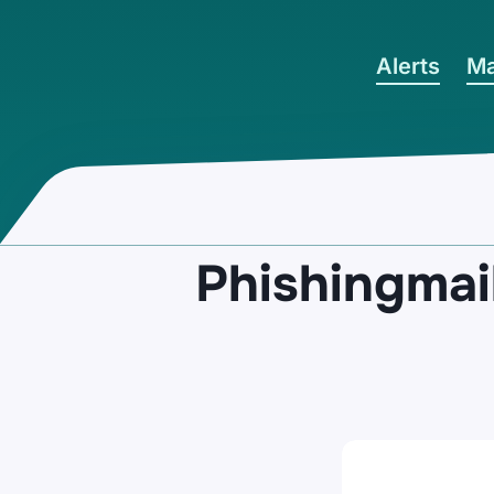
Ga naar hoofdinhoud
Alerts
Ma
Phishingmai