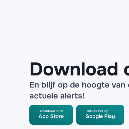
mails
namens
ANWB over
een
noodpakket
en
SpeederPro
radar
detector
Download 
En blijf op de hoogte van
actuele alerts!
Download in de
Ontdek het op
App Store
Google Play