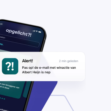
zorging van
 FedEx-pakket
D#3532444242
nieuw in’,
ilen
lichters