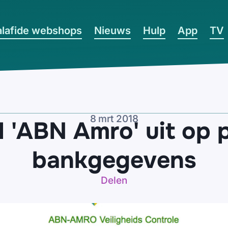
lafide webshops
Nieuws
Hulp
App
TV
8 mrt 2018
l 'ABN Amro' uit op 
bankgegevens
Delen