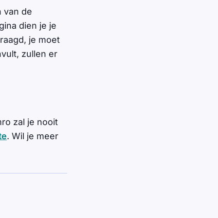
n van de
ina dien je je
raagd, je moet
vult, zullen er
o zal je nooit
te
. Wil je meer