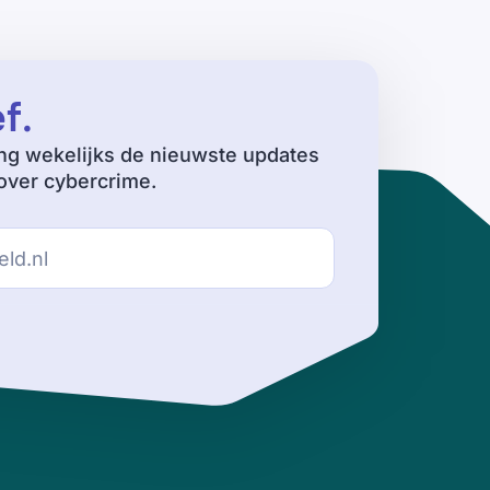
ef
.
ng wekelijks de nieuwste updates
ver cybercrime.