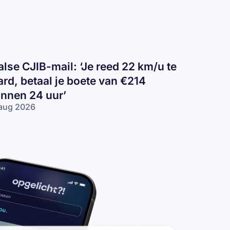
alse CJIB-mail: ‘Je reed 22 km/u te
ard, betaal je boete van €214
innen 24 uur’
aug 2026
lse
IB-
il:
e
ed
2
/u
rd,
taal
ete