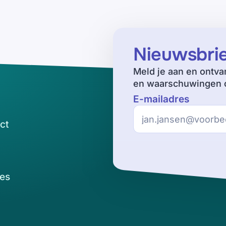
Nieuwsbri
Meld je aan en ontva
en waarschuwingen o
E-mailadres
ct
es