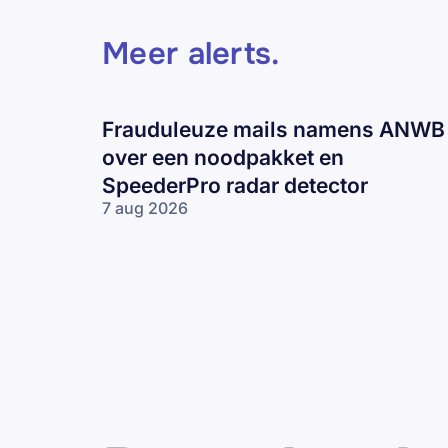
Meer alerts
.
Frauduleuze mails namens ANWB
over een noodpakket en
SpeederPro radar detector
7 aug 2026
Frauduleuze
mails
namens
ANWB over
een
noodpakket
en
SpeederPro
radar
detector