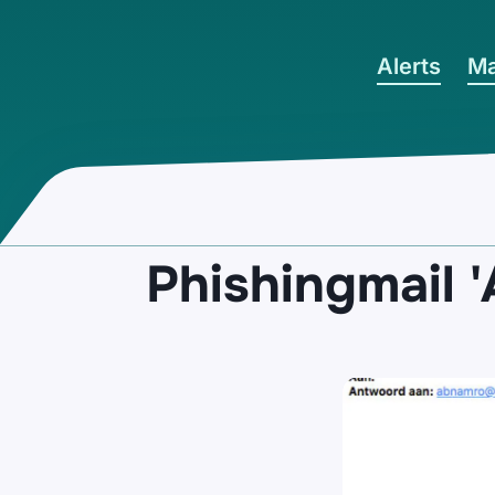
Ga naar hoofdinhoud
Alerts
Ma
Phishingmail 