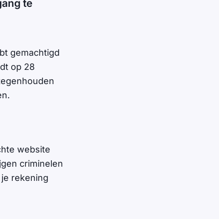
gang te
bt gemachtigd
ndt op 28
g tegenhouden
en.
echte website
jgen criminelen
 je rekening