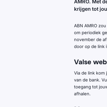
AMRO. Met de
krijgen tot j
ABN AMRO zou z
om periodiek ge
november de afs
door op de link 
Valse web
Via de link kom 
van de bank. Vul
toegang tot jou
afhalen.