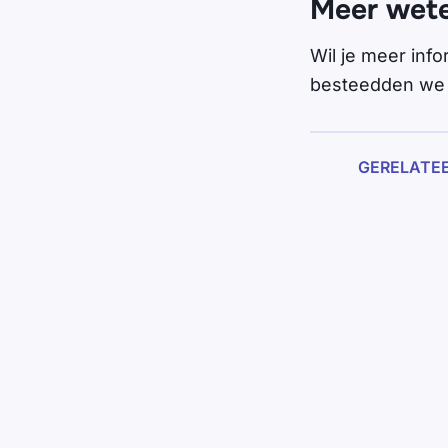
Meer wet
Wil je meer inf
besteedden we h
GERELATE