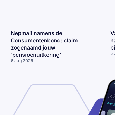
Nepmail namens de
V
Consumentenbond: claim
h
zogenaamd jouw
b
5 
‘pensioenuitkering’
Va
6 aug 2026
CJ
Nepmail namens
ma
de
‘J
Consumentenbond:
re
claim zogenaamd
2
jouw
km
‘pensioenuitkering’
te
ha
be
je
bo