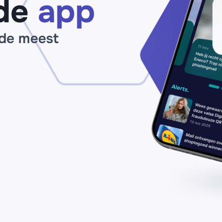
de
app
va
€2
bi
 de meest
2
uu