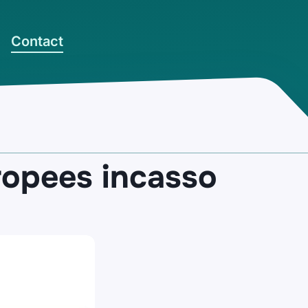
Contact
ropees incasso