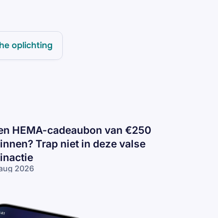
he oplichting
en HEMA-cadeaubon van €250
innen? Trap niet in deze valse
inactie
aug 2026
n
EMA-
deaubon
n €250
nnen?