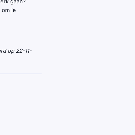
werk gaan?
a om je
erd op 22-11-