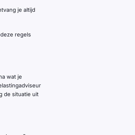
vang je altijd
n deze regels
na wat je
elastingadviseur
g de situatie uit