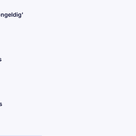
ngeldig'
s
s