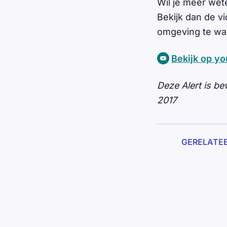
Wil je meer wet
Bekijk dan de v
omgeving te w
Bekijk op y
Deze Alert is be
2017
GERELATE