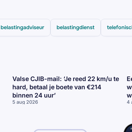
belastingadviseur
belastingdienst
telefonisc
Valse CJIB-mail: ‘Je reed 22 km/u te
E
hard, betaal je boete van €214
w
binnen 24 uur’
w
5 aug 2026
4 
Valse
Ee
CJIB-
H
mail:
ca
‘Je
va
reed
wi