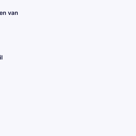
den van
l