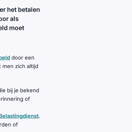
er het betalen
oor als
eld moet
beld
door een
men zich altijd
ie bij je bekend
rinnering of
elastingdienst
.
rden of