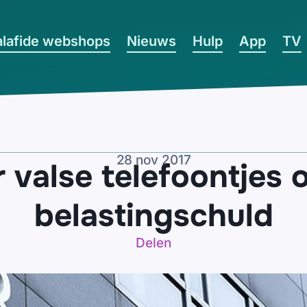
lafide webshops
Nieuws
Hulp
App
TV
28 nov 2017
 valse telefoontjes 
belastingschuld
Delen