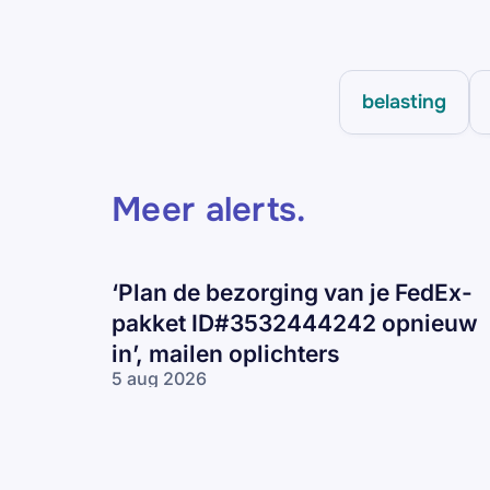
belasting
Meer alerts
.
‘Plan de bezorging van je FedEx-
pakket ID#3532444242 opnieuw
in’, mailen oplichters
5 aug 2026
‘Plan de
bezorging van
je FedEx-pakket
ID#3532444242
opnieuw in’,