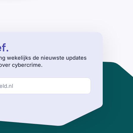
ef
.
ng wekelijks de nieuwste updates
ver cybercrime.