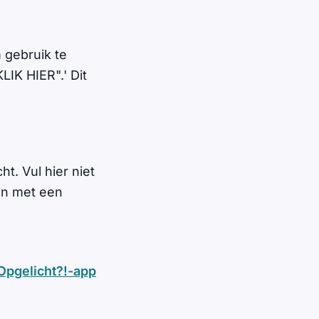
m gebruik te
LIK HIER".' Dit
t. Vul hier niet
ken met een
Opgelicht?!-app