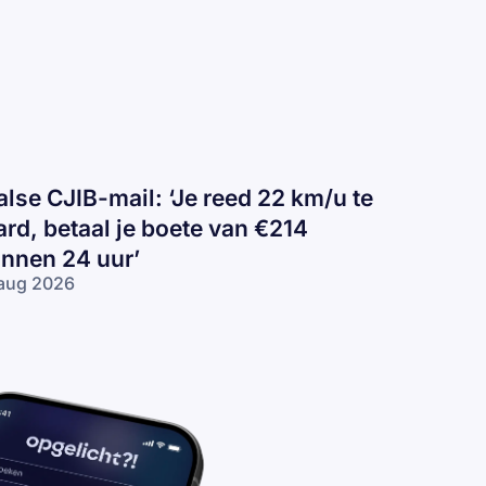
alse CJIB-mail: ‘Je reed 22 km/u te
ard, betaal je boete van €214
innen 24 uur’
aug 2026
lse
IB-
il:
e
ed
2
/u
rd,