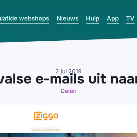
lafide webshops
Nieuws
Hulp
App
TV
2 jul 2019
valse e-mails uit naa
Delen