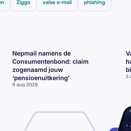
en
Ziggo
valse e-mail
phishing
Nepmail namens de
V
Consumentenbond: claim
h
zogenaamd jouw
b
5 
‘pensioenuitkering’
Va
6 aug 2026
CJ
Nepmail namens
ma
de
‘J
Consumentenbond:
re
claim zogenaamd
2
jouw
km
‘pensioenuitkering’
te
ha