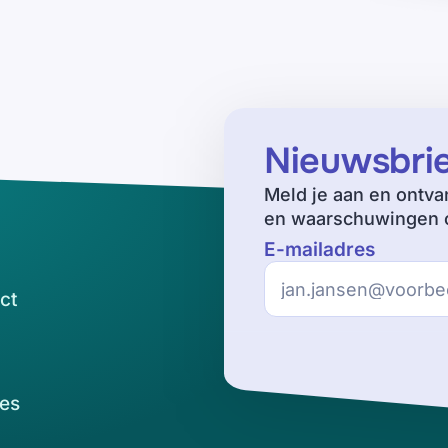
Nieuwsbri
Meld je aan en ontva
en waarschuwingen o
E-mailadres
ct
es