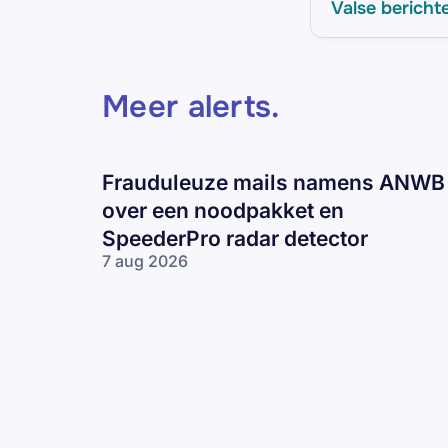
Valse bericht
Meer alerts
.
Frauduleuze mails namens ANWB
over een noodpakket en
SpeederPro radar detector
7 aug 2026
Frauduleuze
mails
namens
ANWB over
een
noodpakket
en
SpeederPro
radar