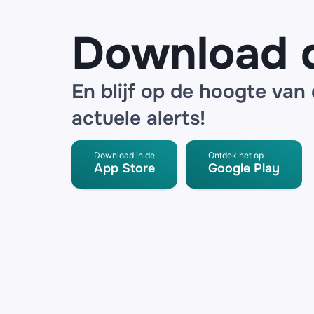
detector
Download 
En blijf op de hoogte van
actuele alerts!
Download in de
Ontdek het op
App Store
Google Play