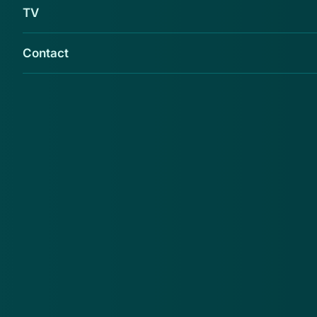
TV
Contact
Wie post krijgt van Globe Trade Control moet
het document goed lezen. Het formulier van
deze internationale aanbieder blijkt namelijk
een contract.
Als u het document ondertekent, zit u vast aan een
overeenkomst van twee jaar. U moet dan maandelijks
97 euro betalen.
Ontvangt u ook spookfacturen of phishing mails?
Stuur ze naar ons door via
valse-email(at)avrotros.nl
!
Bron:
Fraudehelpdesk.nl
(27-02-2015)