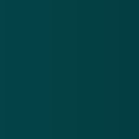
Nieuwsbrief
.
Meld je aan en ontvang wekelijks de nieuwste
updates en waarschuwingen over cybercrime.
E-mailadres
Over
Contact
Privacy statement
App