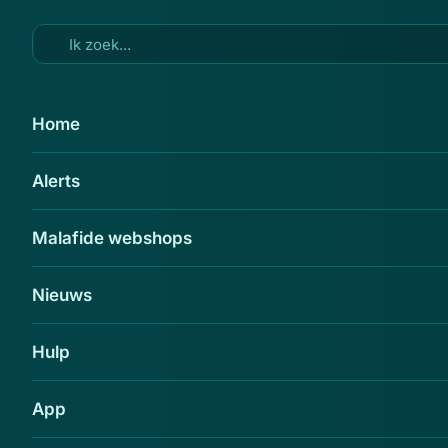
Ga naar hoofdinhoud
27 feb 2015
Home
Pas op voor post Globe Trade
Alerts
Control
Delen
Malafide webshops
Nieuws
Hulp
App