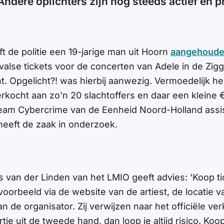
Andere oplichters zijn nog steeds actief en 
 de politie een 19-jarige man uit Hoorn
aangehoud
valse tickets voor de concerten van Adele in de Zi
. Opgelicht?! was hierbij aanwezig. Vermoedelijk h
erkocht aan zo'n 20 slachtoffers en daar een kleine
eam Cybercrime van de Eenheid Noord-Holland assis
eeft de zaak in onderzoek.
js van der Linden van het LMIO geeft advies: 'Koop ti
voorbeeld via de website van de artiest, de locatie 
n de organisator. Zij verwijzen naar het officiële ve
tje uit de tweede hand, dan loop je altijd risico. Koop