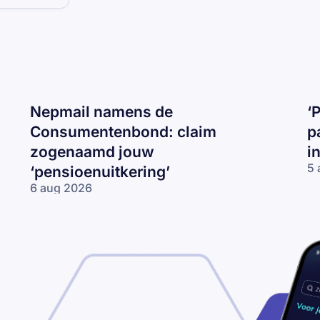
Nepmail namens de
‘
Consumentenbond: claim
p
zogenaamd jouw
i
5 
‘pensioenuitkering’
‘P
6 aug 2026
be
Nepmail namens
je
de
I
Consumentenbond:
op
claim zogenaamd
ma
jouw
op
‘pensioenuitkering’