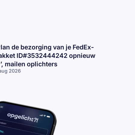
Plan de bezorging van je FedEx-
akket ID#3532444242 opnieuw
n’, mailen oplichters
aug 2026
lan de
zorging van
 FedEx-pakket
D#3532444242
nieuw in’,
ilen
lichters