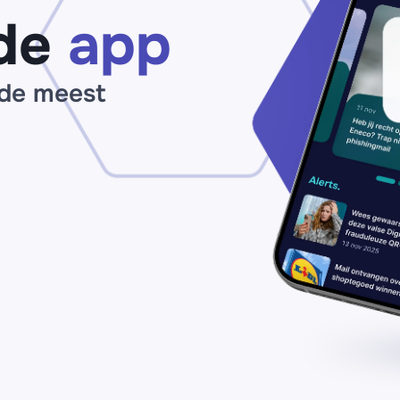
de
app
 de meest