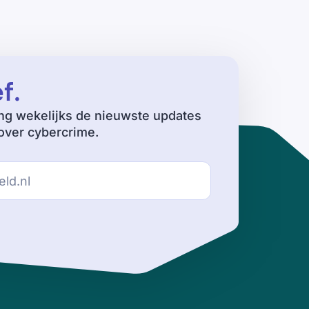
ef
.
ng wekelijks de nieuwste updates
ver cybercrime.