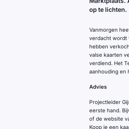
Marktplaats. 
op te lichten.
Vanmorgen heeft
verdacht wordt 
hebben verkocht
valse kaarten v
verdiend. Het T
aanhouding en h
Advies
Projectleider Gi
eerste hand. Bij
of de website va
Koop je een kaar