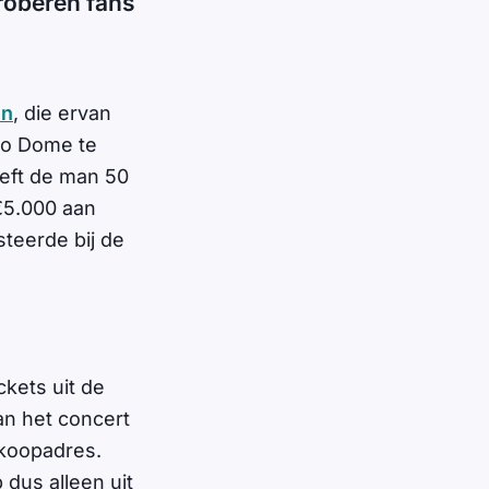
proberen fans
en
, die ervan
ggo Dome te
eeft de man 50
 €5.000 aan
teerde bij de
ckets uit de
van het concert
rkoopadres.
 dus alleen uit