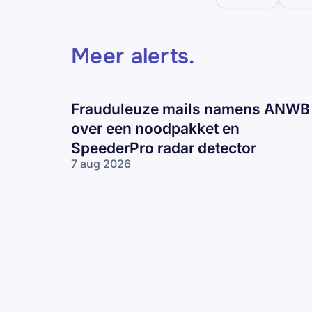
Meer alerts
.
Frauduleuze mails namens ANWB
over een noodpakket en
SpeederPro radar detector
7 aug 2026
Frauduleuze
mails
namens
ANWB over
een
noodpakket
en
SpeederPro
radar
detector