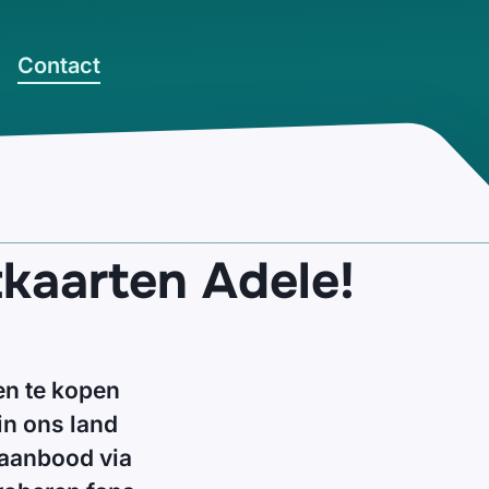
Contact
tkaarten Adele!
en te kopen
in ons land
 aanbood via