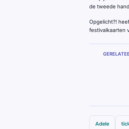
de tweede hand 
Opgelicht?! hee
festivalkaarten 
GERELATE
Adele
tic