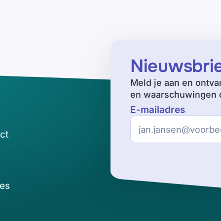
Nieuwsbri
Meld je aan en ontva
en waarschuwingen o
E-mailadres
ct
es