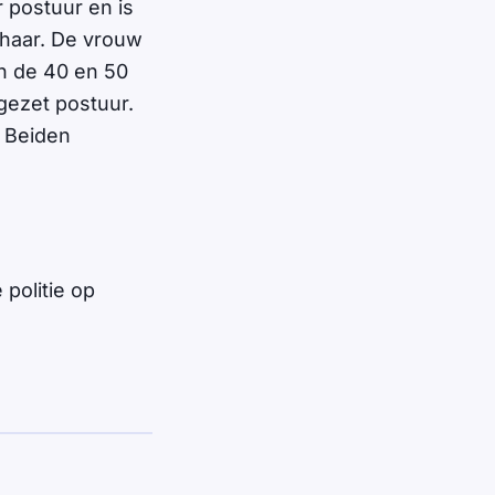
 postuur en is
 haar. De vrouw
en de 40 en 50
 gezet postuur.
. Beiden
politie op