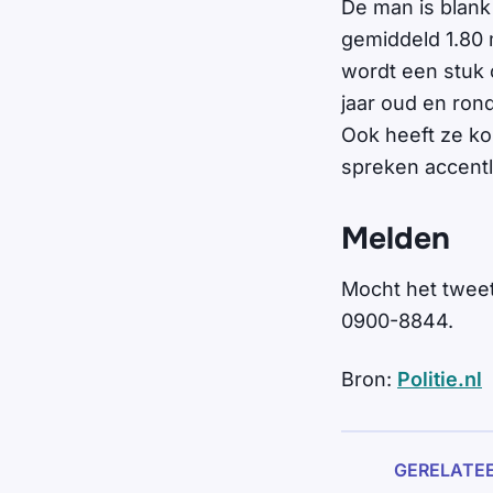
De man is blank
gemiddeld 1.80 
wordt een stuk 
jaar oud en rond
Ook heeft ze kor
spreken accent
Melden
Mocht het tweeta
0900-8844.
Bron:
Politie.nl
GERELATE