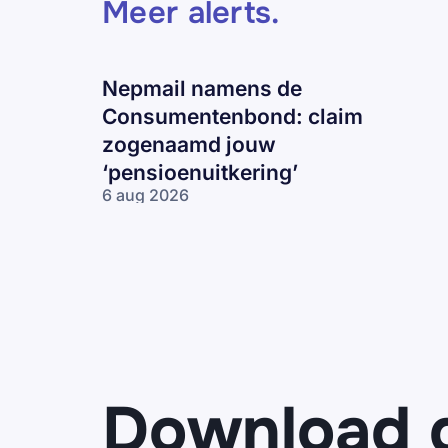
Meer alerts
.
Nepmail namens de
Consumentenbond: claim
zogenaamd jouw
‘pensioenuitkering’
6 aug 2026
Nepmail namens
de
Consumentenbond:
claim zogenaamd
jouw
‘pensioenuitkering’
Download 