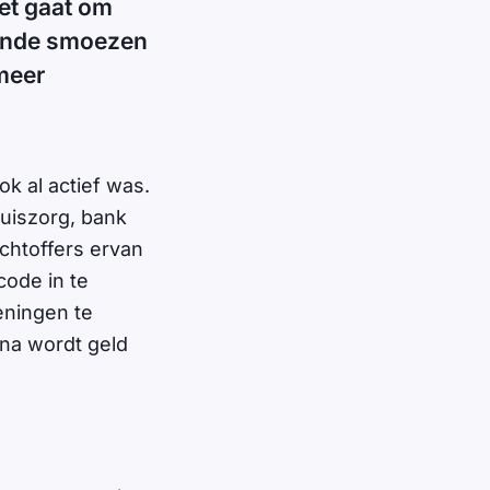
et gaat om
lende smoezen
meer
ok al actief was.
uiszorg, bank
chtoffers ervan
code in te
eningen te
rna wordt geld