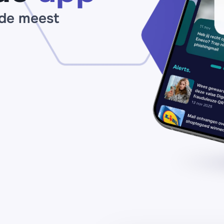
bi
 de meest
2
uu