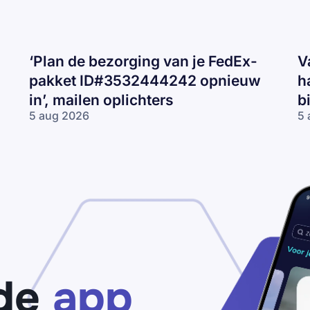
‘Plan de bezorging van je FedEx-
V
pakket ID#3532444242 opnieuw
h
in’, mailen oplichters
b
5 aug 2026
5 
‘Plan de
Va
bezorging van
CJ
je FedEx-pakket
ma
ID#3532444242
‘J
opnieuw in’,
re
mailen
2
oplichters
km
te
ha
be
je
de
app
bo
va
€2