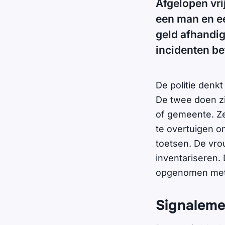
Afgelopen vri
een man en ee
geld afhandig
incidenten be
De politie denkt
De twee doen zi
of gemeente. Ze
te overtuigen o
toetsen. De vro
inventariseren.
opgenomen met 
Signaleme