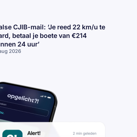
alse CJIB-mail: ‘Je reed 22 km/u te
ard, betaal je boete van €214
innen 24 uur’
aug 2026
lse
IB-
il:
e
ed
2
/u
rd,
taal
ete
n
14