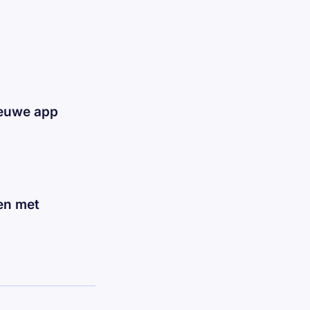
ieuwe app
en met