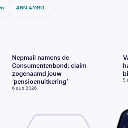
en
ABN AMRO
Nepmail namens de
V
Consumentenbond: claim
h
zogenaamd jouw
b
5 
‘pensioenuitkering’
Va
6 aug 2026
CJ
Nepmail namens
ma
de
‘J
Consumentenbond:
re
claim zogenaamd
2
jouw
km
‘pensioenuitkering’
te