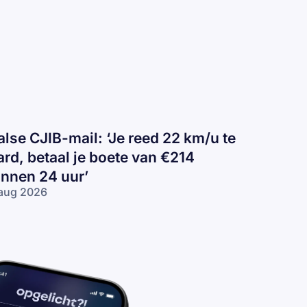
alse CJIB-mail: ‘Je reed 22 km/u te
ard, betaal je boete van €214
innen 24 uur’
aug 2026
lse
IB-
il:
e
ed
2
/u