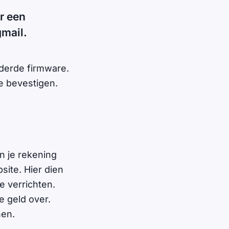
r een
gmail.
derde firmware.
e bevestigen.
n je rekening
bsite. Hier dien
e verrichten.
 geld over.
nen.