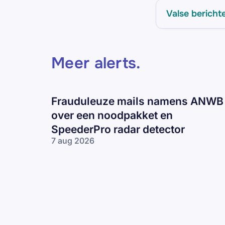
Valse bericht
Meer alerts
.
Frauduleuze mails namens ANWB
over een noodpakket en
SpeederPro radar detector
7 aug 2026
Frauduleuze
mails
namens
ANWB over
een
noodpakket
en
SpeederPro