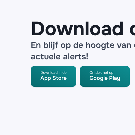
radar
detector
Download 
En blijf op de hoogte van
actuele alerts!
Download in de
Ontdek het op
App Store
Google Play