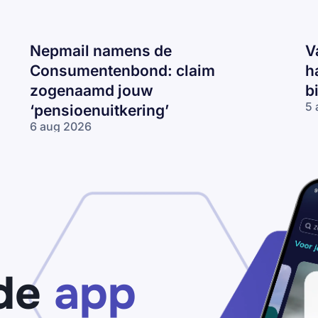
Nepmail namens de
V
Consumentenbond: claim
h
zogenaamd jouw
b
5 
‘pensioenuitkering’
Va
6 aug 2026
CJ
Nepmail namens
ma
de
‘J
Consumentenbond:
re
claim zogenaamd
2
jouw
km
‘pensioenuitkering’
te
ha
be
je
de
app
bo
va
€2
bi