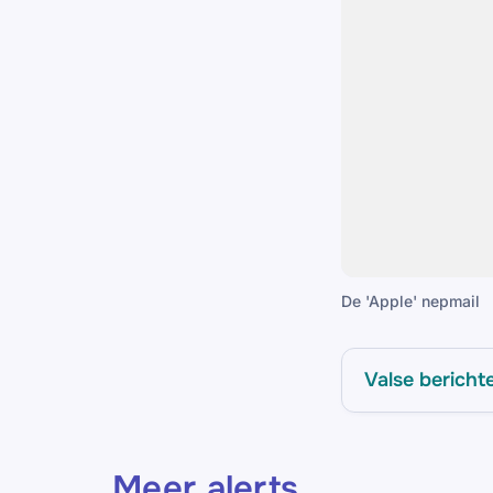
De 'Apple' nepmail
Valse bericht
Meer alerts
.