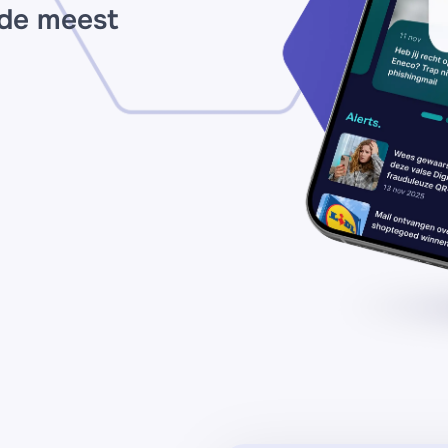
 de meest
2
uu