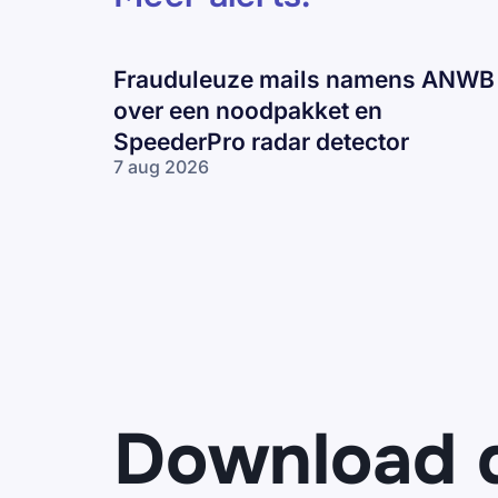
Frauduleuze mails namens ANWB
over een noodpakket en
SpeederPro radar detector
7 aug 2026
Frauduleuze
mails
namens
ANWB over
een
noodpakket
en
SpeederPro
radar
detector
Download 