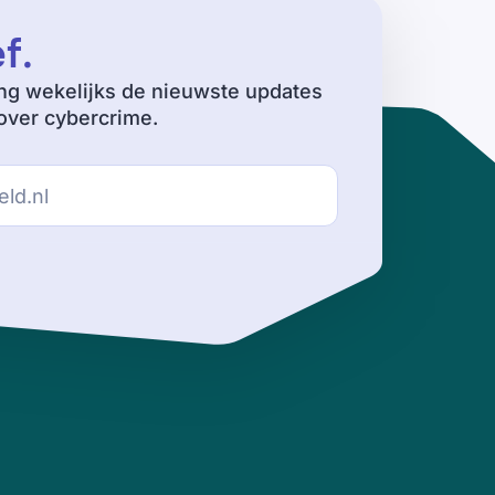
ef
.
ng wekelijks de nieuwste updates
ver cybercrime.