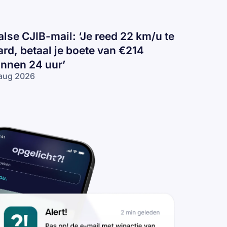
alse CJIB-mail: ‘Je reed 22 km/u te
ard, betaal je boete van €214
innen 24 uur’
aug 2026
lse
IB-
il:
e
ed
2
/u
rd,
taal
ete
n
14
nnen