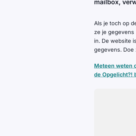
mailbox, ver
Als je toch op d
ze je gegevens i
in. De website is
gegevens. Doe z
Meteen weten of
de Opgelicht?!