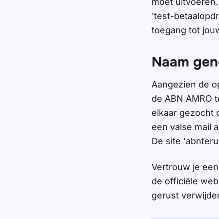
moet uitvoeren.
'test-betaalopdr
toegang tot jou
Naam geno
Aangezien de opl
de ABN AMRO te 
elkaar gezocht 
een valse mail 
De site 'abnter
Vertrouw je een 
de officiële web
gerust verwijde