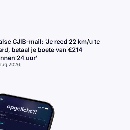
alse CJIB-mail: ‘Je reed 22 km/u te
ard, betaal je boete van €214
innen 24 uur’
aug 2026
lse
IB-
il:
e
ed
2
/u
rd,
taal