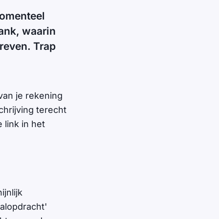
Momenteel
ank, waarin
hreven. Trap
van je rekening
chrijving terecht
 link in het
jnlijk
alopdracht'