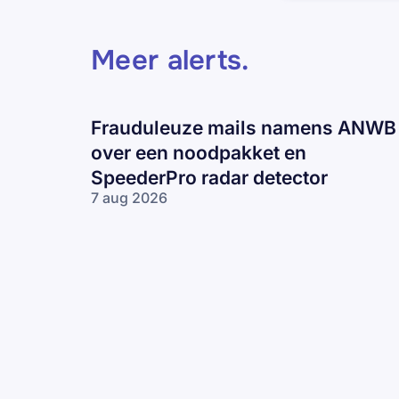
Meer alerts
.
Frauduleuze mails namens ANWB
over een noodpakket en
SpeederPro radar detector
7 aug 2026
Frauduleuze
mails
namens
ANWB over
een
noodpakket
en
SpeederPro
radar
detector