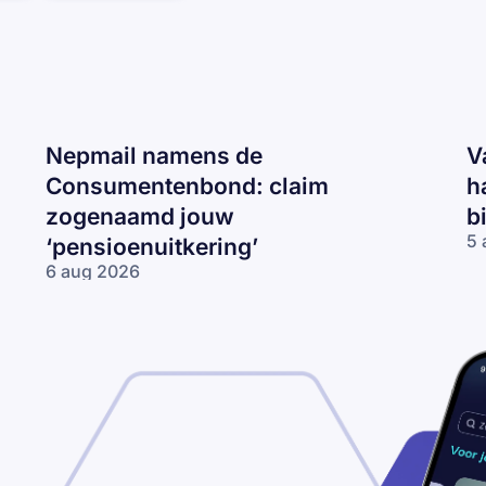
Nepmail namens de
V
Consumentenbond: claim
h
zogenaamd jouw
b
5 
‘pensioenuitkering’
Va
6 aug 2026
CJ
Nepmail namens
ma
de
‘J
Consumentenbond:
re
claim zogenaamd
2
jouw
km
‘pensioenuitkering’
te
ha
be
je