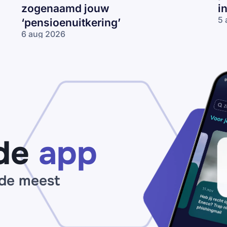
zogenaamd jouw
i
5 
‘pensioenuitkering’
‘P
6 aug 2026
be
Nepmail namens
je
de
I
Consumentenbond:
op
claim zogenaamd
ma
jouw
op
‘pensioenuitkering’
de
app
 de meest