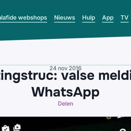
lafide webshops
Nieuws
Hulp
App
TV
24 nov 2016
ingstruc: valse meld
WhatsApp
Delen