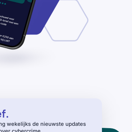
ef
.
ng wekelijks de nieuwste updates
ver cybercrime.