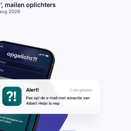
n’, mailen oplichters
aug 2026
lan de
zorging van
 FedEx-pakket
D#3532444242
nieuw in’,
ilen
lichters