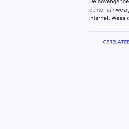
De bovengenoemd
echter aanwezig
internet. Wees 
GERELATE