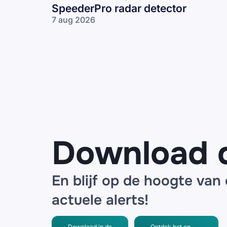
SpeederPro radar detector
7 aug 2026
Frauduleuze
mails
namens
ANWB over
een
noodpakket
en
SpeederPro
radar
detector
Download 
En blijf op de hoogte van
actuele alerts!
Download in de
Ontdek het op