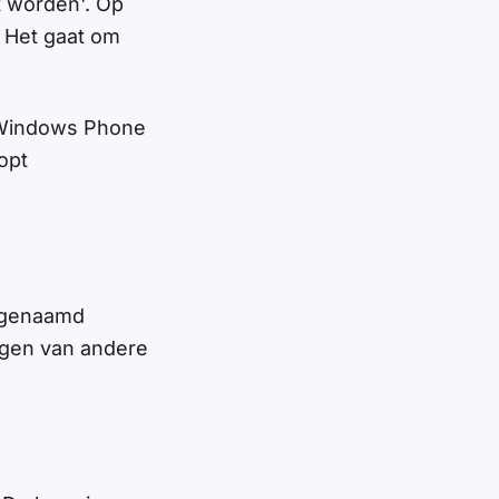
t worden'. Op
. Het gaat om
n Windows Phone
opt
zogenaamd
ngen van andere